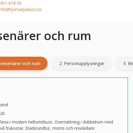
451-618 00
info@tjornarpsbuss.se
esenärer och rum
l resenärer och rum
2. Personupplysningar
3. Be
kend
026
: Resa i modern helturistbuss. Övernattning i dubbelrum med
vå frukostar. Stadsrundtur, moms och reseledare.