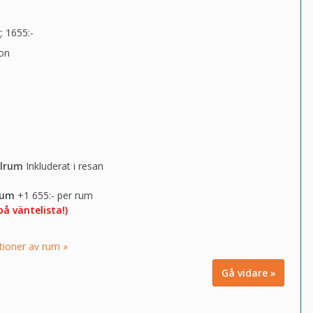
: 1655:-
on
elrum
Inkluderat i resan
rum
+1 655:- per rum
på väntelista!)
tioner av rum »