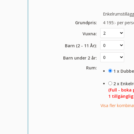
Enkelrumstillägg
Grundpris:
4 195:-
per pers
Vuxna:
Barn (2 - 11 År):
Barn under 2 år:
Rum:
1 x Dubb
2 x Enkel
(Full - boka 
1 tillgänglig
Visa fler kombina