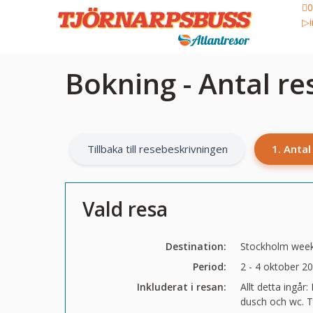
0
Bokning - Antal r
Tillbaka till resebeskrivningen
1. Anta
Vald resa
Destination:
Stockholm wee
Period:
2 - 4 oktober 2
Inkluderat i resan:
Allt detta ingår
dusch och wc. T