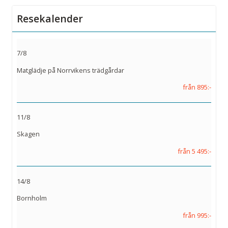
Resekalender
7/8
Matglädje på Norrvikens trädgårdar
från 895:-
11/8
Skagen
från 5 495:-
14/8
Bornholm
från 995:-