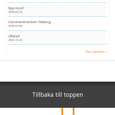
Nya resor!
2026-03-16
Dansbandsveckan i Malung
2026-02-06
Ullared
2025-12-23
Fler nyheter
Sociala medier
Nyhetsbrev
Facebook
Tjörnarpsbuss
Skogsvägen 1
Jag samtycker till dataskyddspolicyn.
S-243 72
Tjörnarp
Läs vår dataskyddspolicy här »
*
Tillbaka till toppen
Telefon
0451-618 00
©
info@tjornarpsbuss.se
2026