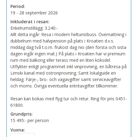
Period:
19 - 28 september 2026
Inkluderat i resan:
Enkelrumstillägg: 3.240:-
Allt detta ingår: Resa i modern helturistbuss. Övernattning i
dubbelrum med halvpension på plats i Kroatien d.v.s.
middag dag två t.o.m. frukost dag nio (den första och sista
dagen ingår ingen mat.) På plats i Kroatien har vi premium
rum med balkong eller terass med en liten köksdel.
Utflykter enligt programmet inkl vinprovning, en båtresa på
Limski kanal med ostronprovning. Samt lokalguide en
heldag. Färje-, bro- och vägavgifter samt serviceavgifter
och moms. Övriga eventuella entréavgifter tillkommer.
Resan kan bokas med flyg tur och retur. Ring för pris 0451-
61800.
Grundpris:
15 495:-
per person
Vuxna: