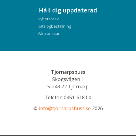
Håll dig uppdaterad
Nyhetsbrev
Katalogbeställning
Våra bussar
Tjörnarpsbuss
Skogsvägen 1
S-243 72
Tjörnarp
Telefon
0451-618 00
©
info@tjornarpsbuss.se
2026