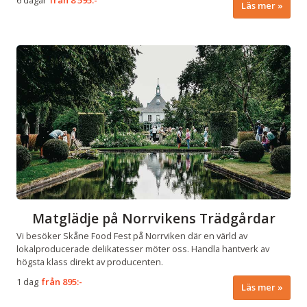
6 dagar
från
8 595:-
Läs mer
Matglädje på Norrvikens Trädgårdar
Vi besöker Skåne Food Fest på Norrviken där en värld av
lokalproducerade delikatesser möter oss. Handla hantverk av
högsta klass direkt av producenten.
1 dag
från
895:-
Läs mer