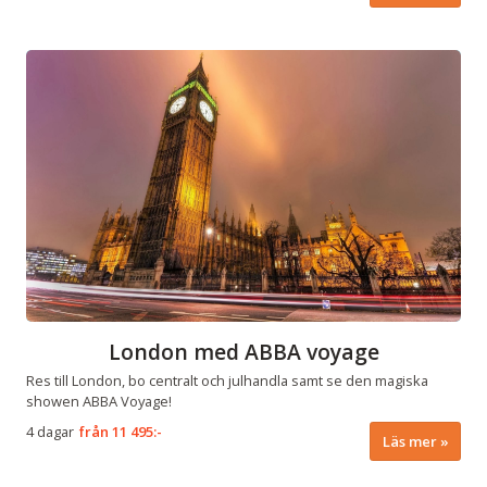
London med ABBA voyage
Res till London, bo centralt och julhandla samt se den magiska
showen ABBA Voyage!
4 dagar
från
11 495:-
Läs mer