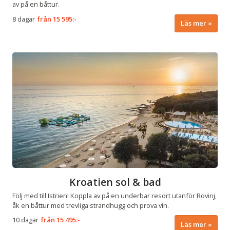
av på en båttur.
8 dagar
från
15 595:-
Läs mer
Kroatien sol & bad
Följ med till Istrien! Koppla av på en underbar resort utanför Rovinj,
åk en båttur med trevliga strandhugg och prova vin.
10 dagar
från
15 495:-
Läs mer