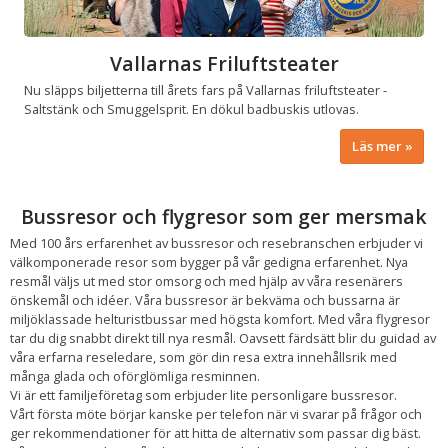
Vallarnas Friluftsteater
Nu släpps biljetterna till årets fars på Vallarnas friluftsteater -
Saltstänk och Smuggelsprit. En dökul badbuskis utlovas.
Läs mer
Bussresor och flygresor som ger mersmak
Med 100 års erfarenhet av bussresor och resebranschen erbjuder vi
välkomponerade resor som bygger på vår gedigna erfarenhet. Nya
resmål väljs ut med stor omsorg och med hjälp av våra resenärers
önskemål och idéer. Våra bussresor är bekväma och bussarna är
miljöklassade helturistbussar med högsta komfort. Med våra flygresor
tar du dig snabbt direkt till nya resmål. Oavsett färdsätt blir du guidad av
våra erfarna reseledare, som gör din resa extra innehållsrik med
många glada och oförglömliga resminnen.
Vi är ett familjeföretag som erbjuder lite personligare bussresor.
Vårt första möte börjar kanske per telefon när vi svarar på frågor och
ger rekommendationer för att hitta de alternativ som passar dig bäst.