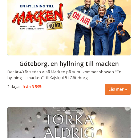
Göteborg, en hyllning till macken
Det är 40 år sedan vi så Macken på tv. nu kommer showen "En
hyllning till macken" till Kajskjul 8 i Göteborg.
2 dagar
från
3 595:-
Läs mer