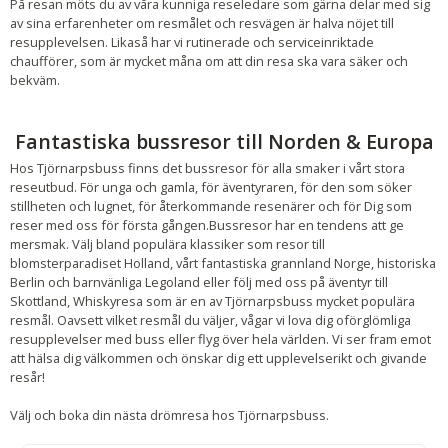
På resan möts du av våra kunniga reseledare som gärna delar med sig
av sina erfarenheter om resmålet och resvägen är halva nöjet till
resupplevelsen. Likaså har vi rutinerade och serviceinriktade
chaufförer, som är mycket måna om att din resa ska vara säker och
bekväm.
Fantastiska bussresor till Norden & Europa
Hos Tjörnarpsbuss finns det bussresor för alla smaker i vårt stora
reseutbud. För unga och gamla, för äventyraren, för den som söker
stillheten och lugnet, för återkommande resenärer och för Dig som
reser med oss för första gången.Bussresor har en tendens att ge
mersmak. Välj bland populära klassiker som resor till
blomsterparadiset Holland, vårt fantastiska grannland Norge, historiska
Berlin och barnvänliga Legoland eller följ med oss på äventyr till
Skottland, Whiskyresa som är en av Tjörnarpsbuss mycket populära
resmål. Oavsett vilket resmål du väljer, vågar vi lova dig oförglömliga
resupplevelser med buss eller flyg över hela världen. Vi ser fram emot
att hälsa dig välkommen och önskar dig ett upplevelserikt och givande
resår!
Välj och boka din nästa drömresa hos Tjörnarpsbuss.