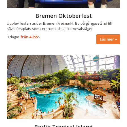
Bremen Oktoberfest
Upplev festen under Bremen Freimarkt. Bo på gångavstånd till
såväl festplats som centrum och se karnevalståget!
3 dagar
från
4 295:-
Läs mer
Berlin Tropical Island