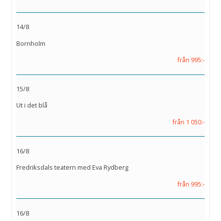
14/8
Bornholm
från 995:-
15/8
Ut i det blå
från 1 050:-
16/8
Fredriksdals teatern med Eva Rydberg
från 995:-
16/8