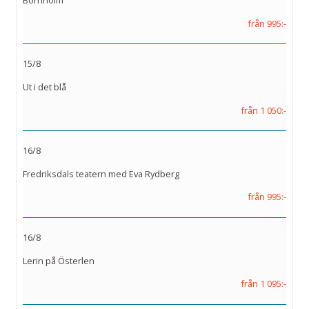
Bornholm
från 995:-
15/8
Ut i det blå
från 1 050:-
16/8
Fredriksdals teatern med Eva Rydberg
från 995:-
16/8
Lerin på Österlen
från 1 095:-