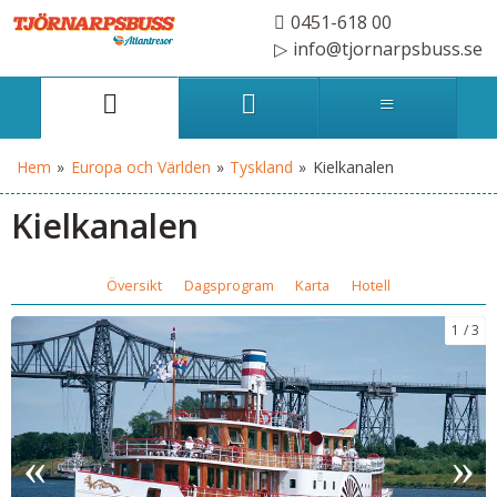
0451-618 00
info@tjornarpsbuss.se
Hem
»
Europa och Världen
»
Tyskland
»
Kielkanalen
Kielkanalen
Översikt
Dagsprogram
Karta
Hotell
1
3