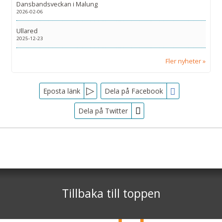
Dansbandsveckan i Malung
2026-02-06
Ullared
2025-12-23
Fler nyheter
Facebook
Eposta länk
Dela på Facebook
Dela på Twitter
Sociala medier
Nyhetsbrev
Tjörnarpsbuss
Skogsvägen 1
Jag samtycker till dataskyddspolicyn.
S-243 72
Tjörnarp
Läs vår dataskyddspolicy här »
*
Tillbaka till toppen
Telefon
0451-618 00
©
info@tjornarpsbuss.se
2026