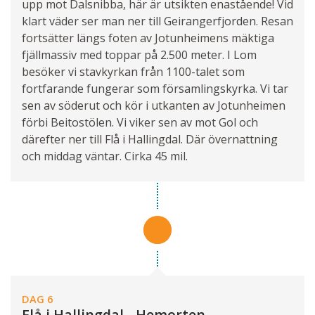
upp mot Dalsnibba, här är utsikten enastående! Vid
klart väder ser man ner till Geirangerfjorden. Resan
fortsätter längs foten av Jotunheimens mäktiga
fjällmassiv med toppar på 2.500 meter. I Lom
besöker vi stavkyrkan från 1100-talet som
fortfarande fungerar som församlingskyrka. Vi tar
sen av söderut och kör i utkanten av Jotunheimen
förbi Beitostölen. Vi viker sen av mot Gol och
därefter ner till Flå i Hallingdal. Där övernattning
och middag väntar. Cirka 45 mil.
DAG 6
Flå i Hallingdal - Hemorten