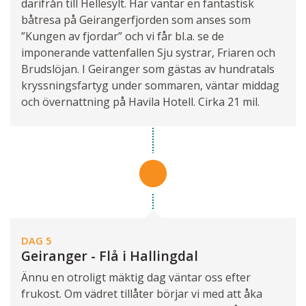
därifrån till Hellesylt. Här väntar en fantastisk
båtresa på Geirangerfjorden som anses som
”Kungen av fjordar” och vi får bl.a. se de
imponerande vattenfallen Sju systrar, Fria­ren och
Brudslöjan. I Geiranger som gästas av hundratals
kryssningsfartyg under som­maren, väntar middag
och övernattning på Havila Hotell. Cirka 21 mil.
DAG 5
Geiranger - Flå i Hallingdal
Ännu en otroligt mäktig dag väntar oss efter
frukost. Om vädret tillåter börjar vi med att åka