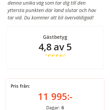
denna unika väg som tar dig till den
yttersta punkten där land slutar och hav
tar vid. Du kommer att bli överväldigad!
Gästbetyg
4,8 av 5
★
★
★
★
½
Pris från:
11 995:-
Dagar:
6