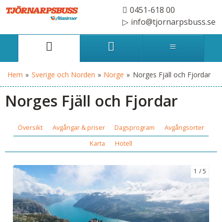
0451-618 00
info@tjornarpsbuss.se
Hem
»
Sverige och Norden
»
Norge
»
Norges Fjäll och Fjordar
Norges Fjäll och Fjordar
Översikt
Avgångar & priser
Dagsprogram
Avgångsorter
Karta
Hotell
1
5