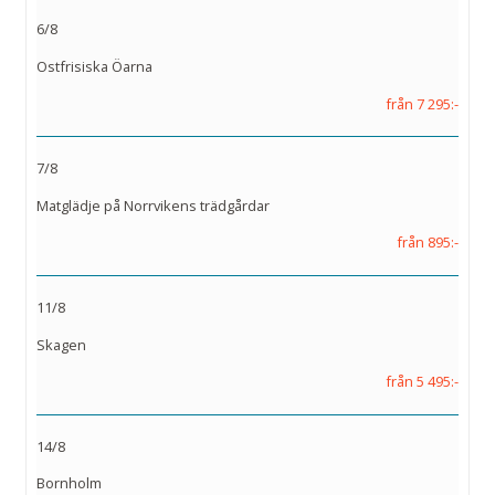
6/8
Ostfrisiska Öarna
från 7 295:-
7/8
Matglädje på Norrvikens trädgårdar
från 895:-
11/8
Skagen
från 5 495:-
14/8
Bornholm