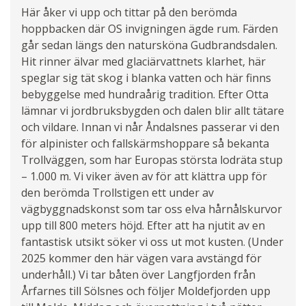
Här åker vi upp och tittar på den berömda
hoppbacken där OS invigningen ägde rum. Färden
går sedan längs den natursköna Gud­brands­da­len.
Hit rinner älvar med glaciärvattnets klar­het, här
speglar sig tät skog i blanka vatten och här finns
bebyggelse med hundraårig tra­dition. Efter Otta
lämnar vi jord­bruks­byg­den och dalen blir allt tätare
och vildare. Innan vi når Åndalsnes passerar vi den
för alpinister och fallskärmshoppare så bekanta
Trollväggen, som har Europas största lodräta stup
– 1.000 m. Vi viker även av för att klättra upp för
den berömda Trollstigen ett under av
vägbyggnadskonst som tar oss elva hårnålskurvor
upp till 800 meters höjd. Efter att ha njutit av en
fantastisk utsikt söker vi oss ut mot kusten. (Under
2025 kommer den här vägen vara avstängd för
underhåll.) Vi tar båten över Langfjorden från
Årfarnes till Sölsnes och följer Moldefjorden upp