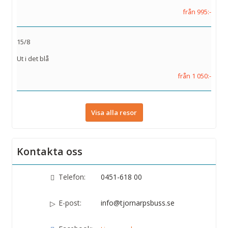
från 995:-
15/8
Ut i det blå
från 1 050:-
Visa alla resor
Kontakta oss
Telefon:
0451-618 00
E-post:
info@tjornarpsbuss.se