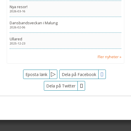
Nya resor!
2026-03-16
Dansbandsveckan i Malung
2026-02-06
Ullared
2025-12-23
Fler nyheter
Facebook
Eposta länk
Dela på Facebook
Dela på Twitter
Sociala medier
Nyhetsbrev
Tjörnarpsbuss
Skogsvägen 1
Jag samtycker till dataskyddspolicyn.
S-243 72
Tjörnarp
Läs vår dataskyddspolicy här »
*