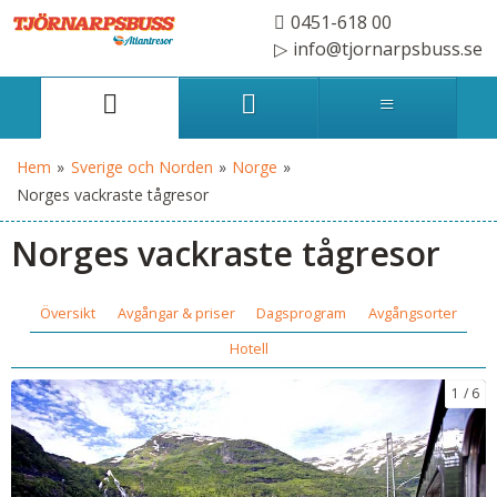
0451-618 00
info@tjornarpsbuss.se
Hem
»
Sverige och Norden
»
Norge
»
Norges vackraste tågresor
Norges vackraste tågresor
Översikt
Avgångar & priser
Dagsprogram
Avgångsorter
Hotell
1
6