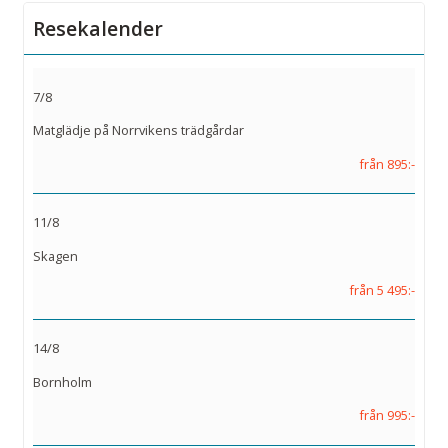
Resekalender
7/8
Matglädje på Norrvikens trädgårdar
från 895:-
11/8
Skagen
från 5 495:-
14/8
Bornholm
från 995:-