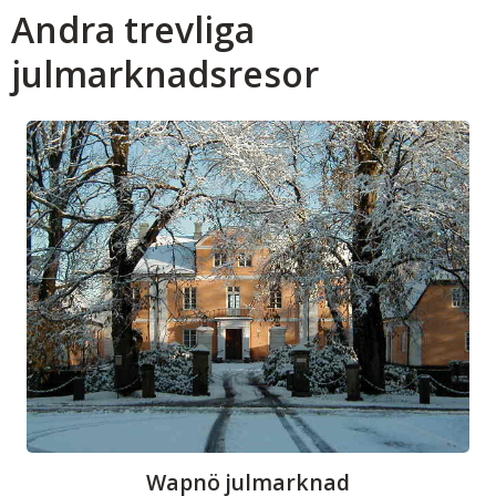
Andra trevliga
julmarknadsresor
Wapnö julmarknad