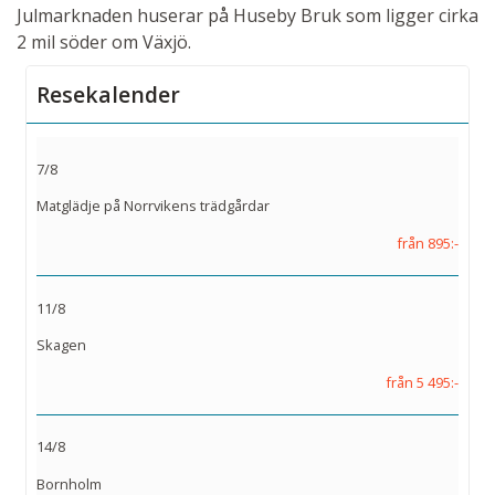
Julmarknaden huserar på Huseby Bruk som ligger cirka
2 mil söder om Växjö.
Resekalender
7/8
Matglädje på Norrvikens trädgårdar
från 895:-
11/8
Skagen
från 5 495:-
14/8
Bornholm