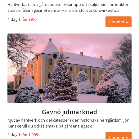
Hantverkare och gårdsbutiker visar upp och säljer sina produkter i
spannmålsmagasinet som är Hallands största korsvirkeshus.
1 dag
från
895:-
Läs mer
Gavnö julmarknad
Njut av hantverk och delikatesser i den historiska herrgårdsmiljön.
Kanske vill du också smaka på gårdens eget öl.
1 dag
från
1 095:-
Läs mer