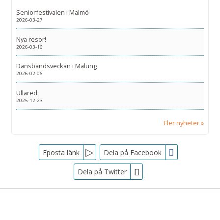
Seniorfestivalen i Malmö
2026-03-27
Nya resor!
2026-03-16
Dansbandsveckan i Malung
2026-02-06
Ullared
2025-12-23
Fler nyheter
Facebook
Eposta länk
Dela på Facebook
Dela på Twitter
Sociala medier
Nyhetsbrev
Tjörnarpsbuss