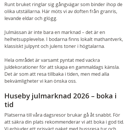
Runt bruket ringlar sig gångvägar som binder ihop de
olika utställarna. Här möts vi av doften från granris,
levande eldar och glögg.
Julmässan är inte bara en marknad – det är en
helhetsupplevelse. I bodarna finns lokalt mathantverk,
klassiskt julpynt och julens toner i högtalarna.
Hela området är varsamt pyntat med vackra
juldekorationer för att skapa en gammaldags känsla.
Det är som att resa tillbaka i tiden, men med alla
bekvämligheter vi kan önska oss.
Huseby julmarknad 2026 – boka i
tid
Platserna till våra dagsresor brukar gå åt snabbt. För
att säkra din plats rekommenderar vi att boka i god tid.
Vi erbjuder ett prisvärt paket med bussresa tur och