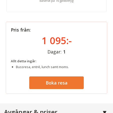
Baserat på 16 gästbetyg
Pris från:
1 095:-
Dagar:
1
Allt detta ingår:
Bussresa, entré, lunch samt moms.
Boka resa
Avgångar & priser