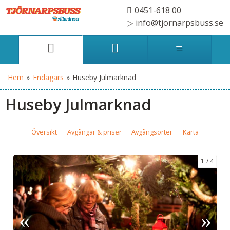
0451-618 00
info@tjornarpsbuss.se
Hem
»
Endagars
»
Huseby Julmarknad
Huseby Julmarknad
Översikt
Avgångar & priser
Avgångsorter
Karta
1
4