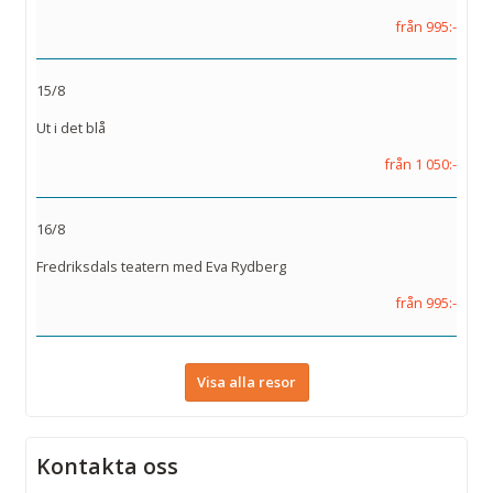
från 995:-
15/8
Ut i det blå
från 1 050:-
16/8
Fredriksdals teatern med Eva Rydberg
från 995:-
Visa alla resor
Kontakta oss