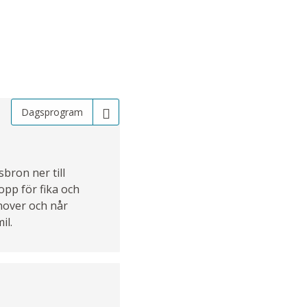
Dagsprogram
bron ner till
opp för fika och
nover och når
il.