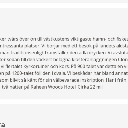
er tvärs över ön till västkustens viktigaste hamn- och fiske
intressanta platser. Vi börjar med ett besök på landets äldsta
 man traditionsenligt framställer den ädla drycken. Vi avslu
ter sedan till den vackert belägna klosteranläggningen Clon
i flertalet kyrkoruiner och kors. På 900 talet var detta en vi
 på 1200-talet föll den i dvala. Vi beskådar här bland anna
 blivit så känt för sin välbevarade inskription. Här i från ä
bo två nätter på Raheen Woods Hotel. Cirka 22 mil.
ra