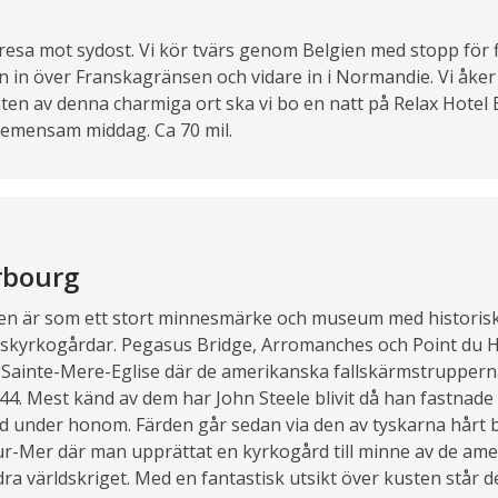
r resa mot sydost. Vi kör tvärs genom Belgien med stopp för 
an in över Franskagränsen och vidare in i Normandie. Vi åker
nten av denna charmiga ort ska vi bo en natt på Relax Hotel 
emensam middag. Ca 70 mil.
rbourg
en är som ett stort minnesmärke och museum med historisk
skyrkogårdar. Pegasus Bridge, Arromanches och Point du H
 i Sainte-Mere-Eglise där de amerikanska fallskärmstrupper
44. Mest känd av dem har John Steele blivit då han fastnade 
tred under honom. Färden går sedan via den av tyskarna hårt 
e-Sur-Mer där man upprättat en kyrkogård till minne av de am
a världskriget. Med en fantastisk utsikt över kusten står de