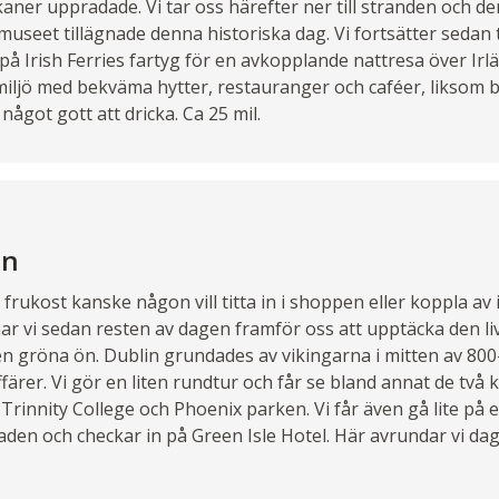
ner uppradade. Vi tar oss härefter ner till stranden och d
museet tillägnade denna historiska dag. Vi fortsätter sedan 
på Irish Ferries fartyg för en avkopplande nattresa över Irl
iljö med bekväma hytter, restauranger och caféer, liksom 
ågot gott att dricka. Ca 25 mil.
in
 frukost kanske någon vill titta in i shoppen eller koppla av
 har vi sedan resten av dagen framför oss att upptäcka den l
en gröna ön. Dublin grundades av vikingarna i mitten av 800-
affärer. Vi gör en liten rundtur och får se bland annat de två 
 Trinnity College och Phoenix parken. Vi får även gå lite på
staden och checkar in på Green Isle Hotel. Här avrundar vi d