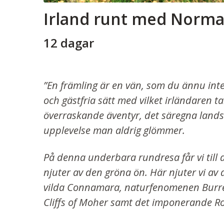
Irland runt med Norm
12 dagar
”En främling är en vän, som du ännu inte t
och gästfria sätt med vilket irländaren ta
överraskande äventyr, det säregna landsk
upplevelse man aldrig glömmer.
På denna underbara rundresa får vi till
njuter av den gröna ön. Här njuter vi av
vilda Connamara, naturfenomenen Burr
Cliffs of Moher samt det imponerande Ro