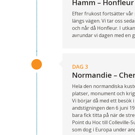
Hamm – Honfleur
Efter frukost fortsätter vå
längs vägen. Vi tar oss sed
och når då Honfleur. I utka
avrundar vi dagen med en g
DAG 3
Normandie – Che
Hela den normandiska kust
platser, monument och krig
Vi börjar då med ett besök
andstigningen den 6 juni 19
bara fick titta på när de s
Point du Hoc till Collevill
som dog i Europa under andr