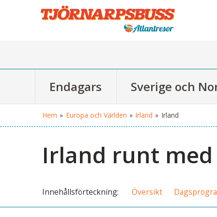
Endagars
Sverige och No
Hem
»
Europa och Världen
»
Irland
»
Irland
Irland runt me
Innehålls
förteckning
Översikt
Dagsprogr