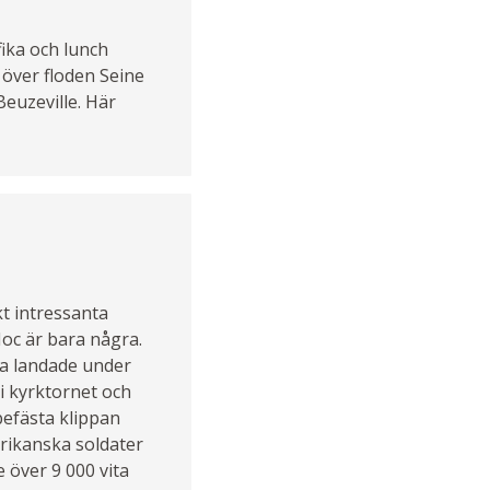
fika och lunch
 över floden Seine
Beuzeville. Här
t intressanta
oc är bara några.
na landade under
i kyrktornet och
befästa klippan
erikanska soldater
 över 9 000 vita