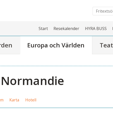
Start
Resekalender
HYRA BUSS
rden
Europa och Världen
Teat
d Normandie
am
Karta
Hotell