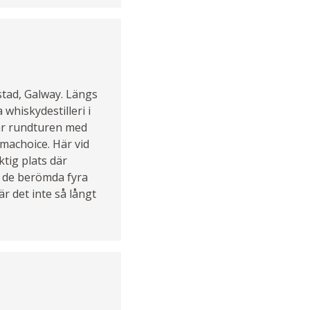
stad, Galway. Längs
 whiskydestilleri i
tar rundturen med
machoice. Här vid
ktig plats där
t de berömda fyra
r det inte så långt