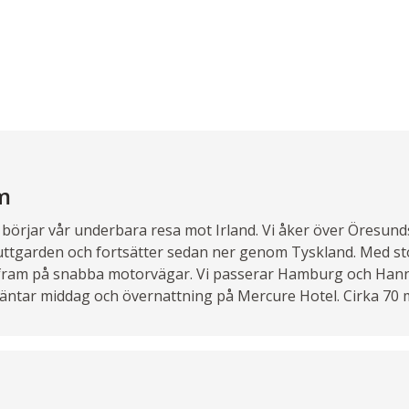
m
börjar vår underbara resa mot Irland. Vi åker över Öresunds
l Puttgarden och fortsätter sedan ner genom Tyskland. Med st
s fram på snabba motorvägar. Vi passerar Hamburg och Han
äntar middag och övernattning på Mercure Hotel. Cirka 70 m