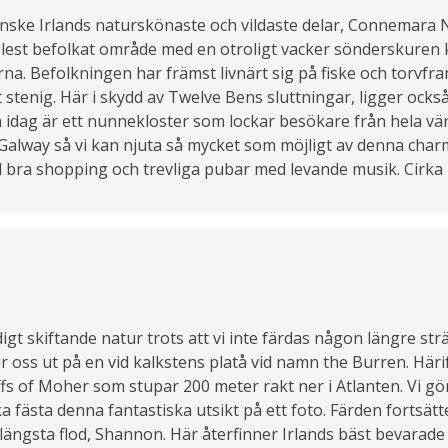
 kanske Irlands naturskönaste och vildaste delar, Connemara
t glest befolkat område med en otroligt vacker sönderskuren 
na. Befolkningen har främst livnärt sig på fiske och torvfra
stenig. Här i skydd av Twelve Bens sluttningar, ligger ocks
idag är ett nunnekloster som lockar besökare från hela vär
l Galway så vi kan njuta så mycket som möjligt av denna char
bra shopping och trevliga pubar med levande musik. Cirka 1
gt skiftande natur trots att vi inte färdas någon längre str
oss ut på en vid kalkstens platå vid namn the Burren. Härif
liffs of Moher som stupar 200 meter rakt ner i Atlanten. Vi 
a fästa denna fantastiska utsikt på ett foto. Färden fortsät
s längsta flod, Shannon. Här återfinner Irlands bäst bevarade 