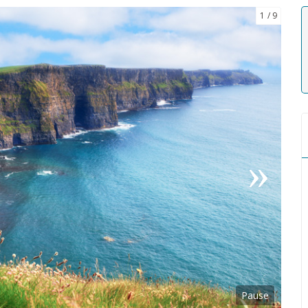
1
9
Pause