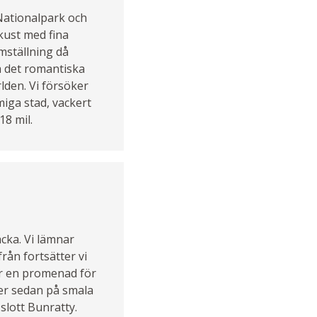
 Nationalpark och
kust med fina
mställning då
å det romantiska
lden. Vi försöker
miga stad, vackert
8 mil.
äcka. Vi lämnar
rån fortsätter vi
gör en promenad för
ter sedan på smala
slott Bunratty.