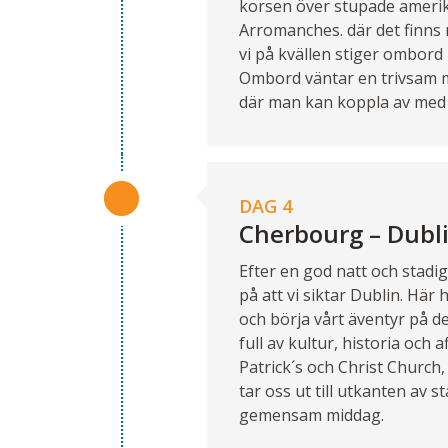
korsen över stupade amerika
Arromanches. där det finns 
vi på kvällen stiger ombord 
Ombord väntar en trivsam m
där man kan koppla av med n
DAG 4
Cherbourg – Dubl
Efter en god natt och stadig
på att vi siktar Dublin. Här
och börja vårt äventyr på d
full av kultur, historia och 
Patrick´s och Christ Church,
tar oss ut till utkanten av 
gemensam middag.