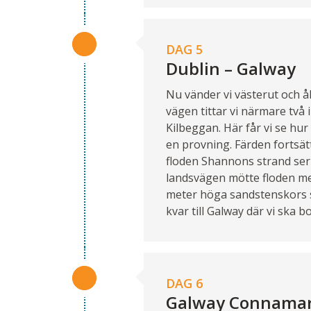
DAG 5
Dublin – Galway
Nu vänder vi västerut och åk
vägen tittar vi närmare två 
Kilbeggan. Här får vi se hur
en provning. Färden fortsät
floden Shannons strand ser v
landsvägen mötte floden men
meter höga sandstenskors som
kvar till Galway där vi ska 
DAG 6
Galway Connama