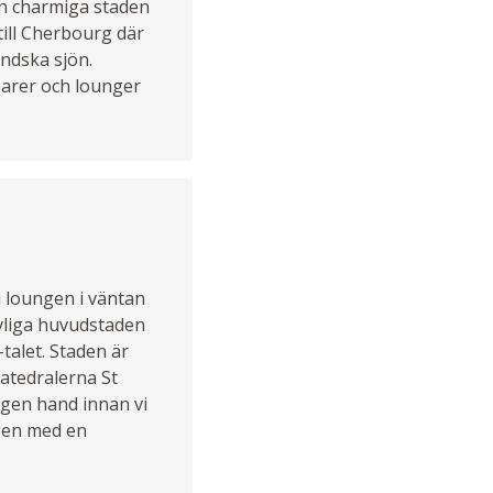
en charmiga staden
till Cherbourg där
ändska sjön.
barer och lounger
 i loungen i väntan
ivliga huvudstaden
talet. Staden är
katedralerna St
 egen hand innan vi
agen med en