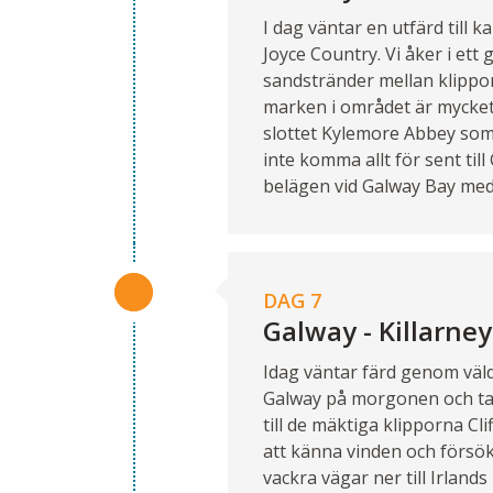
I dag väntar en utfärd till
Joyce Country. Vi åker i et
sandstränder mellan klippor
marken i området är mycket 
slottet Kylemore Abbey som 
inte komma allt för sent til
belägen vid Galway Bay med 
DAG 7
Galway - Killarney
Idag väntar färd genom väldi
Galway på morgonen och tar 
till de mäktiga klipporna C
att känna vinden och försök
vackra vägar ner till Irland