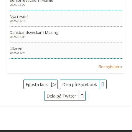
Seniorfestivalen i Malmö
2026-03-27
Nya resor!
2026-03-16
Dansbandsveckan i Malung
2026-02-06
Ullared
2025-12-23
Fler nyheter
Facebook
Eposta länk
Dela på Facebook
Dela på Twitter
Sociala medier
Nyhetsbrev
Tjörnarpsbuss
Skogsvägen 1
Jag samtycker till dataskyddspolicyn.