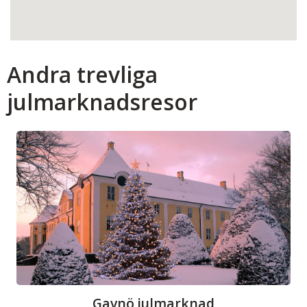
Andra trevliga
julmarknadsresor
Gavnö julmarknad