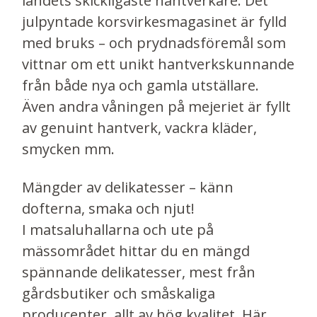
landets skickligaste hantverkare. Det
julpyntade korsvirkesmagasinet är fylld
med bruks – och prydnadsföremål som
vittnar om ett unikt hantverkskunnande
från både nya och gamla utställare.
Även andra våningen på mejeriet är fyllt
av genuint hantverk, vackra kläder,
smycken mm.
Mängder av delikatesser – känn
dofterna, smaka och njut!
I matsaluhallarna och ute på
mässområdet hittar du en mängd
spännande delikatesser, mest från
gårdsbutiker och småskaliga
producenter, allt av hög kvalitet. Här