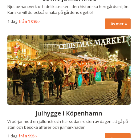
Njut av hantverk och delikatesser i den historiska herrgårdsmiljön.
Kanske vill du också smaka på gårdens eget öl.
1 dag
från
1 095:-
Läs mer
Julhygge i Köpenhamn
Vi börjar med en jullunch och har sedan resten av dagen att gå på
stan och besöka affärer och julmarknader.
1 dag
från
995:-