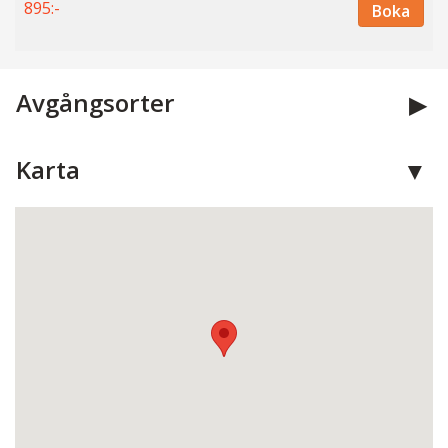
895:-
Boka
Avgångsorter
Karta