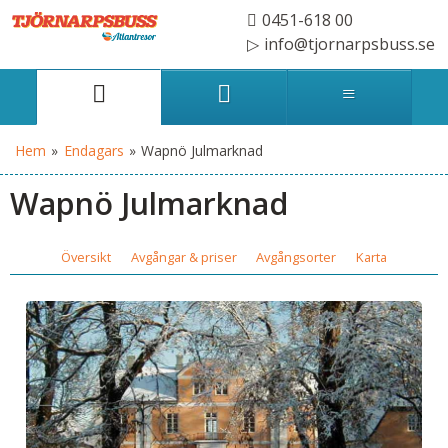
0451-618 00
info@tjornarpsbuss.se
Hem
»
Endagars
»
Wapnö Julmarknad
Wapnö Julmarknad
Översikt
Avgångar & priser
Avgångsorter
Karta