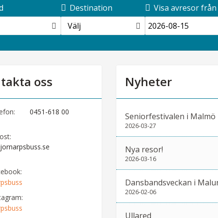
d
Destination
Visa avresor från
Välj
takta oss
Nyheter
efon:
0451-618 00
Seniorfestivalen i Malmö
2026-03-27
ost:
jornarpsbuss.se
Nya resor!
2026-03-16
cebook:
Dansbandsveckan i Malu
rpsbuss
2026-02-06
tagram:
rpsbuss
Ullared