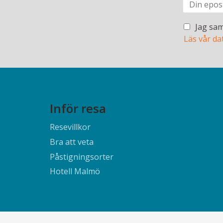
Jag sam
Läs vår da
Inför resa
Resevillkor
Bra att veta
Påstigningsorter
Hotell Malmö