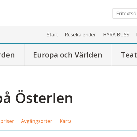
Start
Resekalender
HYRA BUSS
rden
Europa och Världen
Teat
å Österlen
priser
Avgångsorter
Karta