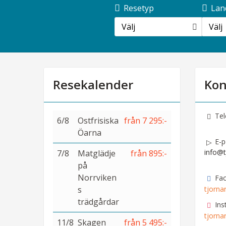
Resetyp
Lan
Välj
Välj
Resekalender
Kon
Tel
6/8
Ostfrisiska
från 7 295:-
Öarna
E-p
info@t
7/8
Matglädje
från 895:-
på
Norrviken
Fa
s
tjorna
trädgårdar
Ins
tjorna
11/8
Skagen
från 5 495:-