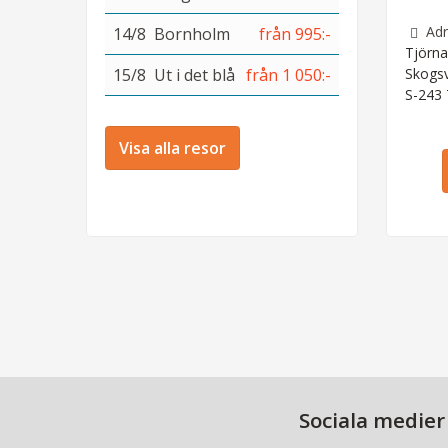
Adr
14/8
Bornholm
från 995:-
Tjörna
15/8
Ut i det blå
från 1 050:-
Skogs
S-243
Visa alla resor
Sociala medier