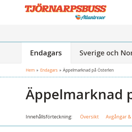
Endagars
Sverige och No
Hem
»
Endagars
»
Äppelmarknad på Österlen
Äppelmarknad p
Innehålls
förteckning
Översikt
Avgångar & 