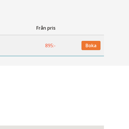
Från pris
Boka
895:-