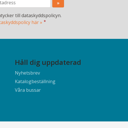
tycker till dataskyddspolicyn.
*
taskyddspolicy här »
Håll dig uppdaterad
Nyhetsbrev
Katalogbeställning
Våra bussar