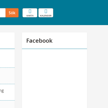
Karta
Resekalender
Sök
Facebook
ng