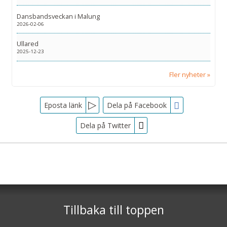
Dansbandsveckan i Malung
2026-02-06
Ullared
2025-12-23
Fler nyheter
Facebook
Eposta länk
Dela på Facebook
Dela på Twitter
Sociala medier
Nyhetsbrev
Tjörnarpsbuss
Skogsvägen 1
Jag samtycker till dataskyddspolicyn.
S-243 72
Tjörnarp
Läs vår dataskyddspolicy här »
*
Tillbaka till toppen
Telefon
0451-618 00