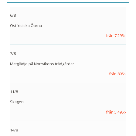
6/8
Ostfrisiska Öarna
från 7 295:-
7/8
Matglädje på Norrvikens trädgårdar
från 895:-
11/8
Skagen
från 5 495:-
14/8