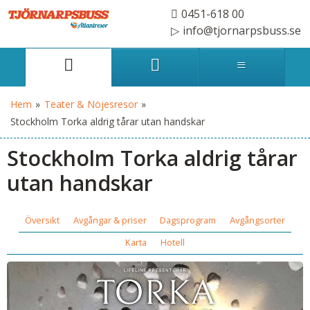
0451-618 00
info@tjornarpsbuss.se
Hem
»
Teater & Nöjesresor
»
Stockholm Torka aldrig tårar utan handskar
Stockholm Torka aldrig tårar
utan handskar
Översikt
Avgångar & priser
Dagsprogram
Avgångsorter
Karta
Hotell