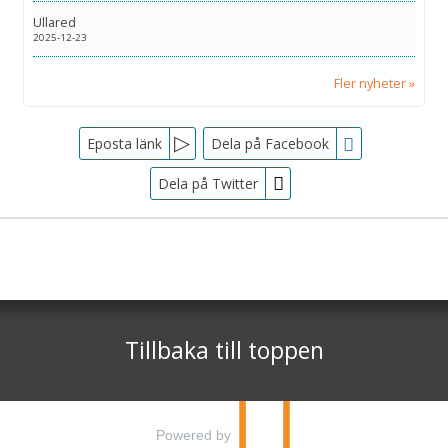
Ullared
2025-12-23
Fler nyheter
Facebook
Eposta länk
Dela på Facebook
Dela på Twitter
Sociala medier
Nyhetsbrev
Tjörnarpsbuss
Skogsvägen 1
Jag samtycker till dataskyddspolicyn.
S-243 72
Tjörnarp
Läs vår dataskyddspolicy här »
*
Tillbaka till toppen
Telefon
0451-618 00
©
info@tjornarpsbuss.se
2026
Powered by