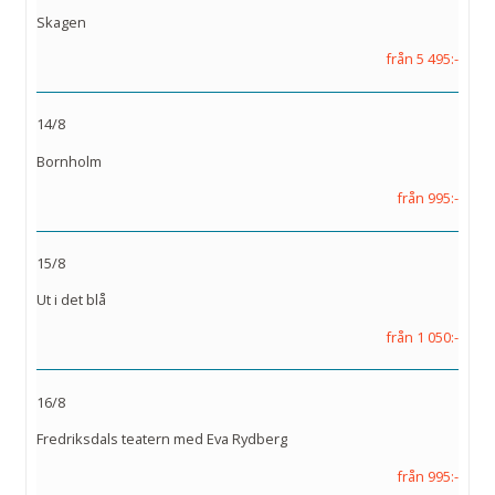
Skagen
från 5 495:-
14/8
Bornholm
från 995:-
15/8
Ut i det blå
från 1 050:-
16/8
Fredriksdals teatern med Eva Rydberg
från 995:-