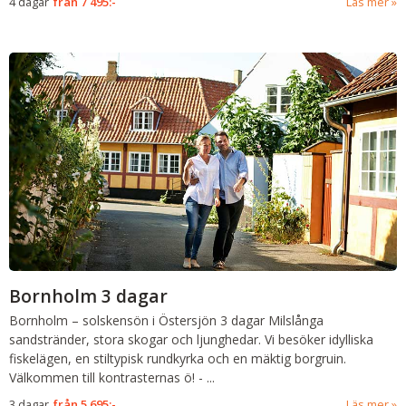
4 dagar
från
7 495:-
Läs mer
Bornholm 3 dagar
Bornholm – solskensön i Östersjön
3 dagar
Milslånga
sandstränder, stora skogar och ljunghedar. Vi besöker idylliska
fiskelägen, en stiltypisk rundkyrka och en mäktig borgruin.
Välkommen till kontrasternas ö!
-
...
3 dagar
från
5 695:-
Läs mer