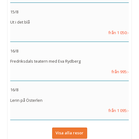
15/8
Ut i det blå
från 1 050:-
16/8
Fredriksdals teatern med Eva Rydberg
från 995:-
16/8
Lerin på Österlen
från 1 095:-
Visa alla resor