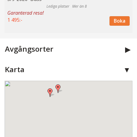
Mer än 8
Garanterad resa!
1 495:-
Boka
Avgångsorter
Karta