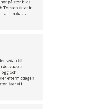
ner på stor bilds
h Tomten tittar in.
oss väl smaka av
er sedan till
 i det vackra
 glögg och
nder eftermiddagen
ten äter vi i