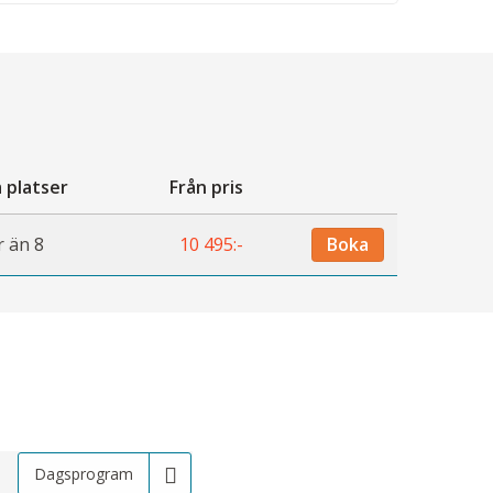
 platser
Från pris
 än 8
10 495:-
Boka
Dagsprogram