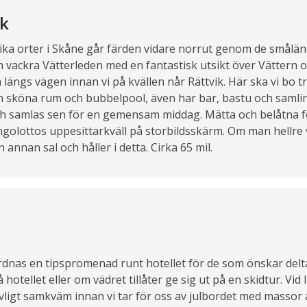
ik
lika orter i Skåne går färden vidare norrut genom de smål
n vackra Vätterleden med en fantastisk utsikt över Vättern o
 längs vägen innan vi på kvällen når Rättvik. Här ska vi bo t
 sköna rum och bubbelpool, även har bar, bastu och samli
ch samlas sen för en gemensam middag. Mätta och belåtna förf
ngolottos uppesittarkväll på storbildsskärm. Om man hellre vi
n annan sal och håller i detta. Cirka 65 mil.
rdnas en tipspromenad runt hotellet för de som önskar del
å hotellet eller om vädret tillåter ge sig ut på en skidtur. Vid 
evligt samkväm innan vi tar för oss av julbordet med massor 