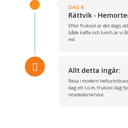
DAG 4
Rättvik - Hemort
Efter frukost är det dags at
både kaffe och lunch är vi åt
mil.
Allt detta ingår:
Resa i modern helturistbuss
dag ett t.o.m. frukost dag f
reseledarservice.