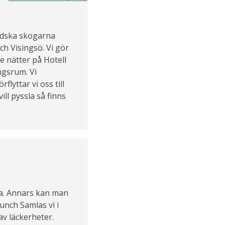
ändska skogarna
ch Visingsö. Vi gör
re nätter på Hotell
ngsrum. Vi
lyttar vi oss till
ll pyssla så finns
ta. Annars kan man
lunch Samlas vi i
av läckerheter.