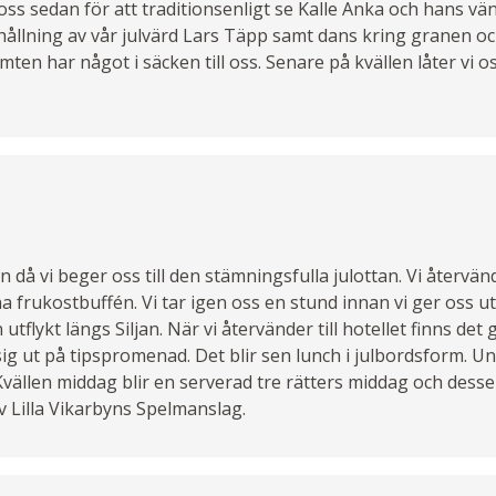
oss sedan för att traditionsenligt se Kalle Anka och hans vän
erhållning av vår julvärd Lars Täpp samt dans kring granen oc
omten har något i säcken till oss. Senare på kvällen låter vi 
n då vi beger oss till den stämningsfulla julottan. Vi återvänd
na frukostbuffén. Vi tar igen oss en stund innan vi ger oss ut
tflykt längs Siljan. När vi återvänder till hotellet finns det
g ut på tipspromenad. Det blir sen lunch i julbordsform. U
 Kvällen middag blir en serverad tre rätters middag och desser
v Lilla Vikarbyns Spelmanslag.