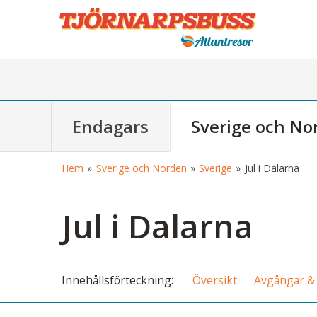
Endagars
Sverige och No
Hem
»
Sverige och Norden
»
Sverige
»
Jul i Dalarna
Jul i Dalarna
Innehålls
förteckning
Översikt
Avgångar & 