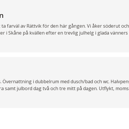
en
t ta farväl av Rättvik för den här gången. Vi åker söderut o
er i Skåne på kvällen efter en trevlig julhelg i glada vänners
. Övernattning i dubbelrum med dusch/bad och wc. Halvpensi
yra samt julbord dag två och tre mitt på dagen. Utflykt, mom