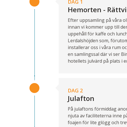
DAG 1
Hemorten - Rättv
Efter uppsamling på våra o
innan vi kommer upp till de
uppehåll för kaffe och lunch
Lerdalshöjden som, förutom
installerar oss i våra rum o
en samlingssal där vi ser Bi
hotellets julvärd på plats i e
DAG 2
Julafton
På julaftons förmiddag ano
njuta av faciliteterna inne p
foajen för lite glögg och tr