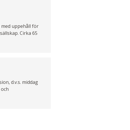
ch med uppehåll för
 sällskap. Cirka 65
on, d.v.s. middag
s och