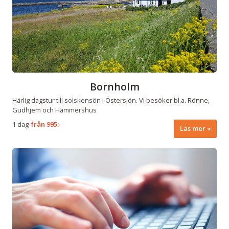
Bornholm
Härlig dagstur till solskensön i Östersjön. Vi besöker bl.a. Rönne,
Gudhjem och Hammershus
1 dag
från
995:-
Läs mer