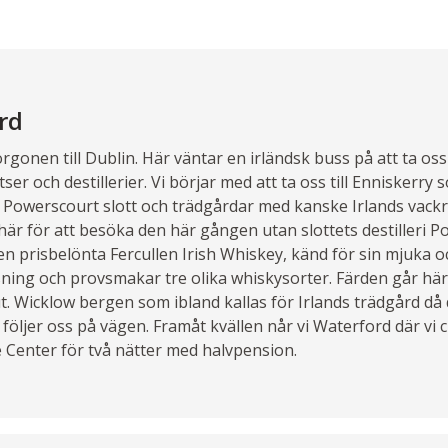
rd
rgonen till Dublin. Här väntar en irländsk buss på att ta os
tser och destillerier. Vi börjar med att ta oss till Enniskerry 
r Powerscourt slott och trädgårdar med kanske Irlands vack
 här för att besöka den här gången utan slottets destilleri 
den prisbelönta Fercullen Irish Whiskey, känd för sin mjuka 
isning och provsmakar tre olika whiskysorter. Färden går hä
 Wicklow bergen som ibland kallas för Irlands trädgård då d
 följer oss på vägen. Framåt kvällen når vi Waterford där vi 
 Center för två nätter med halvpension.