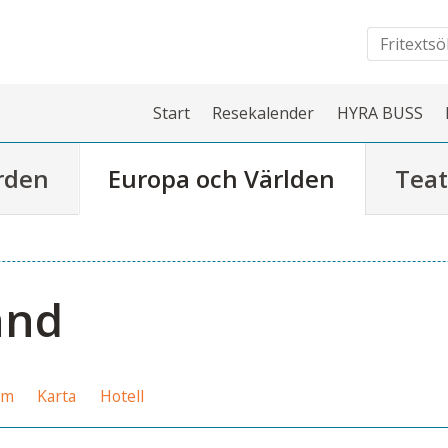
Start
Resekalender
HYRA BUSS
rden
Europa och Världen
Teat
and
am
Karta
Hotell