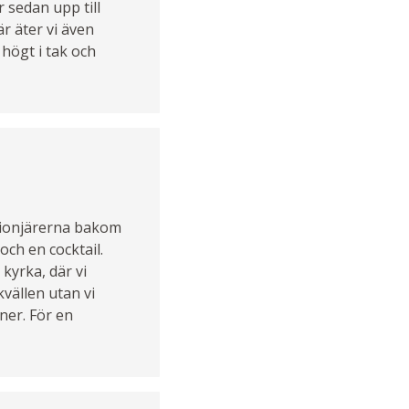
 sedan upp till
r äter vi även
 högt i tak och
 pionjärerna bakom
och en cocktail.
 kyrka, där vi
vällen utan vi
nner. För en