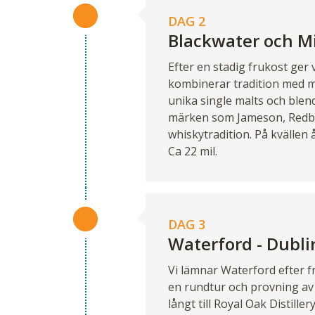
DAG 2
Blackwater och M
Efter en stadig frukost ger v
kombinerar tradition med m
unika single malts och blen
märken som Jameson, Redbre
whiskytradition. På kvällen 
Ca 22 mil.
DAG 3
Waterford - Dubli
Vi lämnar Waterford efter fr
en rundtur och provning av I
långt till Royal Oak Distil