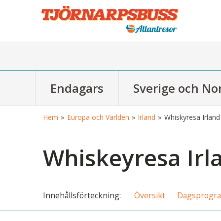
Endagars
Sverige och No
Hem
»
Europa och Världen
»
Irland
»
Whiskyresa Irland
Whiskeyresa Irl
Innehålls
förteckning
Översikt
Dagsprogr