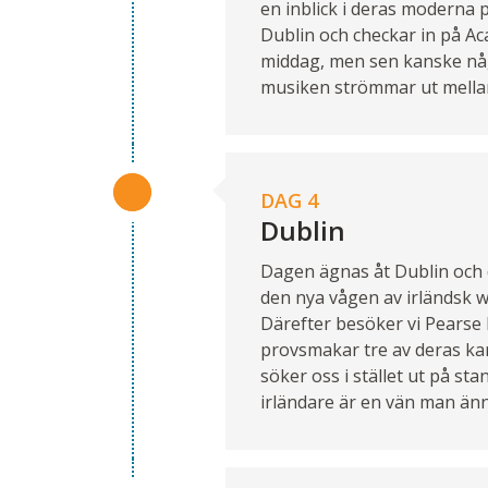
en inblick i deras moderna 
Dublin och checkar in på Ac
middag, men sen kanske någon
musiken strömmar ut mellan
DAG 4
Dublin
Dagen ägnas åt Dublin och d
den nya vågen av irländsk w
Därefter besöker vi Pearse L
provsmakar tre av deras kar
söker oss i stället ut på sta
irländare är en vän man ännu