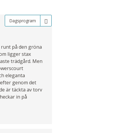
Dagsprogram
s runt på den gröna
som ligger stax
raste trädgård. Men
Powerscourt
och eleganta
refter genom det
e är täckta av torv
checkar in på