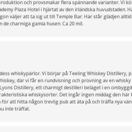
produktion och provsmakar flera spännande varianter. Vi kör
ademy Plaza Hotel i hjärtat av den irländska huvudstaden. Hä
 väljer att ta sig ut till Temple Bar. Här står glädjen alltid
 de charmiga gamla husen. Ca 20 mil.
ess whiskypärlor. Vi börjar på Teeling Whiskey Distillery,
hiskey, där vi får en rundvisning och provning av en whisky 
yons Distillery, ett charmigt destilleri beläget i en ombyggd
akteristiska whiskysorter. Det ingår ingen middag den här k
n för att hitta någon trevlig pub att äta på och träffa nya vä
 inte träffat.