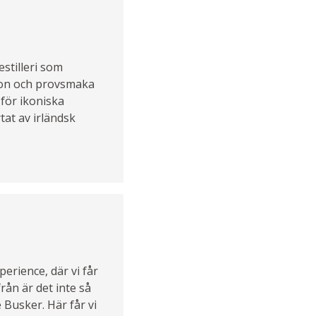
estilleri som
ion och provsmaka
 för ikoniska
at av irländsk
erience, där vi får
rån är det inte så
 Busker. Här får vi