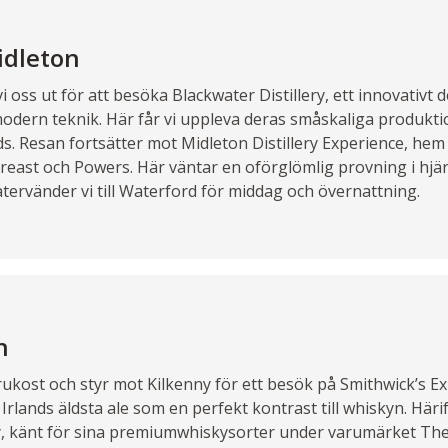
idleton
i oss ut för att besöka Blackwater Distillery, ett innovativt d
odern teknik. Här får vi uppleva deras småskaliga produkt
ds. Resan fortsätter mot Midleton Distillery Experience, hem
ast och Powers. Här väntar en oförglömlig provning i hjärt
återvänder vi till Waterford för middag och övernattning.
n
ukost och styr mot Kilkenny för ett besök på Smithwick’s Exp
rlands äldsta ale som en perfekt kontrast till whiskyn. Härif
lery, känt för sina premiumwhiskysorter under varumärket The