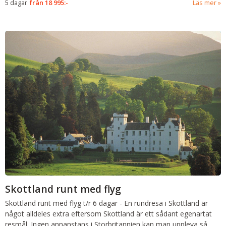
5 dagar
från
18 995:-
Läs mer
Skottland runt med flyg
Skottland runt med flyg t/r
6 dagar
-
En rundresa i Skottland är
något alldeles extra eftersom Skottland är ett sådant egenartat
resmål. Ingen annanstans i Storbritannien kan man uppleva så