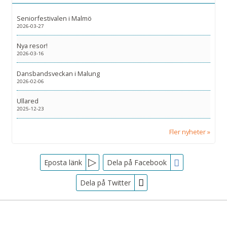
Seniorfestivalen i Malmö
2026-03-27
Nya resor!
2026-03-16
Dansbandsveckan i Malung
2026-02-06
Ullared
2025-12-23
Fler nyheter
Facebook
Eposta länk
Dela på Facebook
Dela på Twitter
Sociala medier
Nyhetsbrev
Tjörnarpsbuss