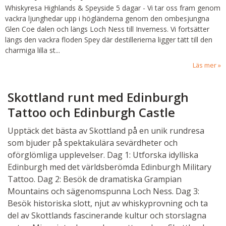
Whiskyresa Highlands & Speyside
5 dagar
-
Vi tar oss fram genom
vackra ljunghedar upp i högländerna genom den ombesjungna
Glen Coe dalen och längs Loch Ness till Inverness. Vi fortsätter
längs den vackra floden Spey där destillerierna ligger tätt till den
charmiga lilla st...
Läs mer
Skottland runt med Edinburgh
Tattoo och Edinburgh Castle
Upptäck det bästa av Skottland på en unik rundresa
som bjuder på spektakulära sevärdheter och
oförglömliga upplevelser. Dag 1: Utforska idylliska
Edinburgh med det världsberömda Edinburgh Military
Tattoo. Dag 2: Besök de dramatiska Grampian
Mountains och sägenomspunna Loch Ness. Dag 3:
Besök historiska slott, njut av whiskyprovning och ta
del av Skottlands fascinerande kultur och storslagna