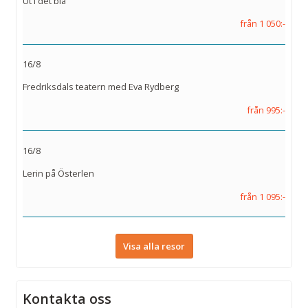
Ut i det blå
från 1 050:-
16/8
Fredriksdals teatern med Eva Rydberg
från 995:-
16/8
Lerin på Österlen
från 1 095:-
Visa alla resor
Kontakta oss