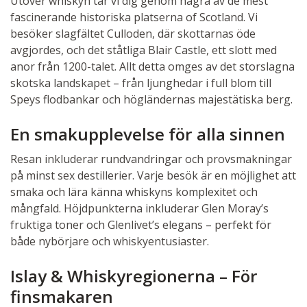
Utöver whiskyn tar vi dig genom några av de mest
fascinerande historiska platserna of Scotland. Vi
besöker slagfältet Culloden, där skottarnas öde
avgjordes, och det ståtliga Blair Castle, ett slott med
anor från 1200-talet. Allt detta omges av det storslagna
skotska landskapet – från ljunghedar i full blom till
Speys flodbankar och högländernas majestätiska berg.
En smakupplevelse för alla sinnen
Resan inkluderar rundvandringar och provsmakningar
på minst sex destillerier. Varje besök är en möjlighet att
smaka och lära känna whiskyns komplexitet och
mångfald. Höjdpunkterna inkluderar Glen Moray’s
fruktiga toner och Glenlivet’s elegans – perfekt för
både nybörjare och whiskyentusiaster.
Islay & Whiskyregionerna – För
finsmakaren