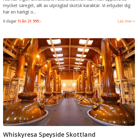
mycket säreget, allt av utpräglad skotsk karaktär. Vi erbjuder dig
här en härligt o...
6 dagar
från
21 995:-
Läs mer
Whiskyresa Speyside Skottland