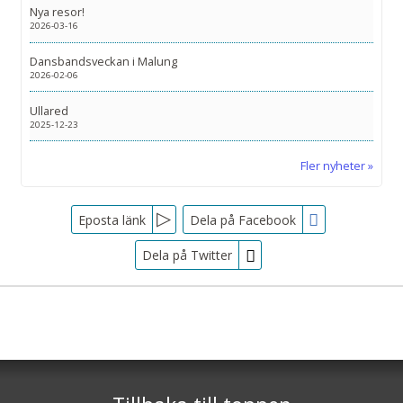
Nya resor!
2026-03-16
Dansbandsveckan i Malung
2026-02-06
Ullared
2025-12-23
Fler nyheter
Facebook
Eposta länk
Dela på Facebook
Dela på Twitter
Sociala medier
Nyhetsbrev
Tjörnarpsbuss
Skogsvägen 1
Jag samtycker till dataskyddspolicyn.
S-243 72
Tjörnarp
Läs vår dataskyddspolicy här »
*