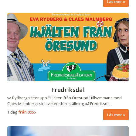
Läs mer
Fredriksdal
va Rydberg sätter upp "Hjälten från Öresund" tillsammans med
Claes Malmberg i sin avskedsföreställning på Fredriksdal.
1 dag
från
995:-
Läs mer