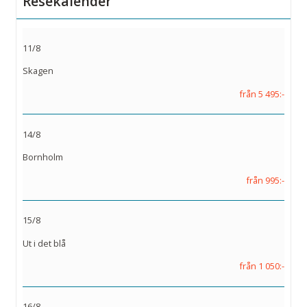
Resekalender
11/8
Skagen
från 5 495:-
14/8
Bornholm
från 995:-
15/8
Ut i det blå
från 1 050:-
16/8