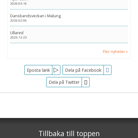
2026-03-16
Dansbandsveckan i Malung
2026-02-06
Ullared
2025-12-23
Fler nyheter
Facebook
Eposta länk
Dela på Facebook
Dela på Twitter
Sociala medier
Nyhetsbrev
Tjörnarpsbuss
Skogsvägen 1
Jag samtycker till dataskyddspolicyn.
S-243 72
Tjörnarp
Läs vår dataskyddspolicy här »
*
Tillbaka till toppen
Telefon
0451-618 00