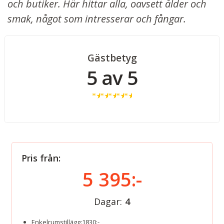
och butiker. Här hittar alla, oavsett ålder och
smak, något som intresserar och fångar.
Gästbetyg
5 av 5
★
★
★
★
★
Pris från:
5 395:-
Dagar:
4
Enkelrumstillägg:1830:-