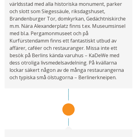
världsstad med alla historiska monument, parker
och slott som Siegessäule, riksdagshuset,
Brandenburger Tor, domkyrkan, Gedächtniskirche
m.m. Nära Alexanderplatz finns t.ex. Museumsinsel
med bl.a. Pergamonmuseet och på
Kurfürstendamm finns ett fantastiskt utbud av
affärer, caféer och restauranger. Missa inte ett
besök på Berlins kända varuhus – KaDeWe med
dess otroliga livsmedelsavdelning. På kvällarna
lockar säkert någon av de många restaurangerna
och typiska små ölstugorna – Berlinerkneipen.