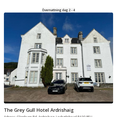
Övernattning dag 2 - 4
The Grey Gull Hotel Ardrishaig
Adress: Glenburn Rd, Ardrishaig, Lochgilphead PA30 8EU,