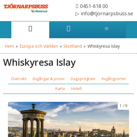
0451-618 00
info@tjornarpsbuss.se
Hem
»
Europa och Världen
»
Skottland
»
Whiskyresa Islay
Whiskyresa Islay
Översikt
Avgångar & priser
Dagsprogram
Avgångsorter
Karta
Hotell
1
9