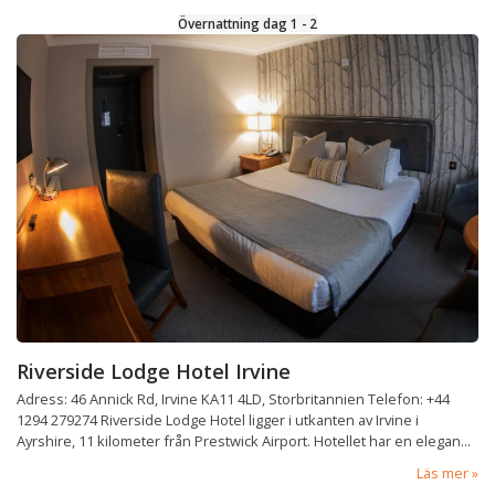
Övernattning dag 1 - 2
Riverside Lodge Hotel Irvine
Adress: 46 Annick Rd, Irvine KA11 4LD, Storbritannien Telefon: +44
1294 279274 Riverside Lodge Hotel ligger i utkanten av Irvine i
Ayrshire, 11 kilometer från Prestwick Airport. Hotellet har en elegan...
Läs mer