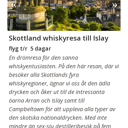
Skottland whiskyresa till Islay
flyg t/r 5 dagar
En drömresa för den sanna
whiskyentusiasten. På den här resan, där vi
besöker alla Skottlands fyra
whiskyregioner, ägnar vi oss åt den ädla
drycken och åker ut till de intressanta
öarna Arran och Islay samt till
Campbeltown för att uppleva alla typer av
den skotska nationaldrycken. Med inte
mindre än sex-sju destilleribesök på fem