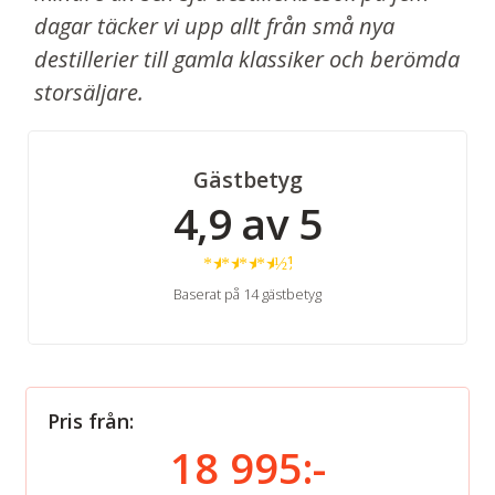
dagar täcker vi upp allt från små nya
destillerier till gamla klassiker och berömda
storsäljare.
Gästbetyg
4,9 av 5
★
★
★
★
½
Baserat på 14 gästbetyg
Pris från:
18 995:-