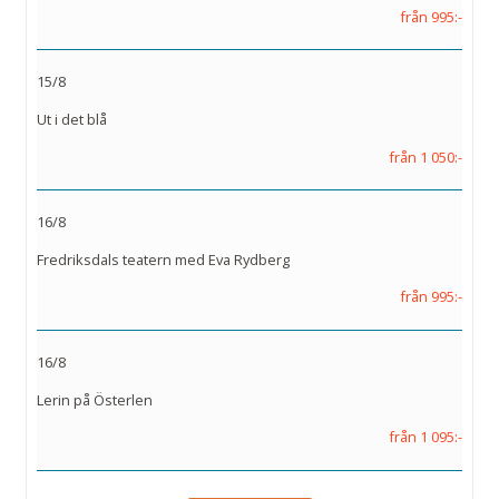
från 995:-
15/8
Ut i det blå
från 1 050:-
16/8
Fredriksdals teatern med Eva Rydberg
från 995:-
16/8
Lerin på Österlen
från 1 095:-