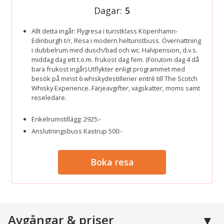
Dagar:
5
Allt detta ingår: Flygresa i turistklass Köpenhamn-
Edinburgh t/r, Resa i modern helturistbuss. Övernattning
i dubbelrum med dusch/bad och wc. Halvpension, d.v.s.
middag dag ett t.o.m. frukost dag fem. (Förutom dag 4 då
bara frukost ingår).Utflykter enligt programmet med
besök på minst 6 whiskydestillerier entré till The Scotch
Whisky Experience. Färjeavgifter, vägskatter, moms samt
reseledare.
Enkelrumstillägg: 2925:-
Anslutningsbuss Kastrup 500:-
Boka resa
Avgångar & priser