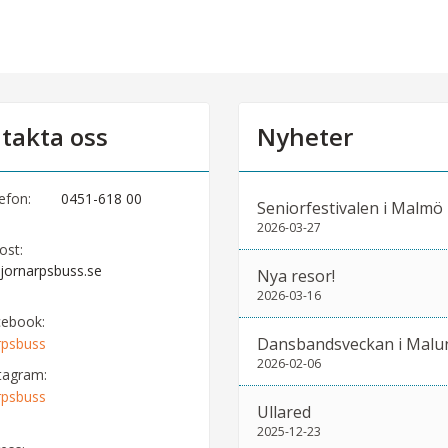
takta oss
Nyheter
efon:
0451-618 00
Seniorfestivalen i Malmö
2026-03-27
ost:
jornarpsbuss.se
Nya resor!
2026-03-16
cebook:
Dansbandsveckan i Malu
rpsbuss
2026-02-06
tagram:
rpsbuss
Ullared
2025-12-23