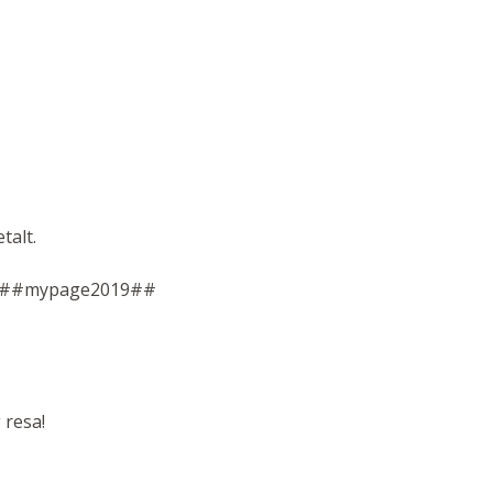
etalt.
är: ##mypage2019##
 resa!