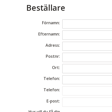
Beställare
Förnamn:
Efternamn:
Adress:
Postnr:
Ort:
Telefon:
Telefon:
E-post:
Hur vill du få din