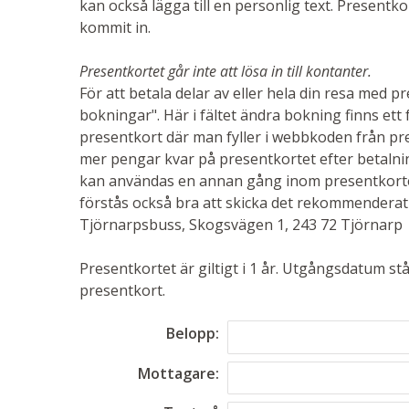
kan också lägga till en personlig text. Presentk
kommit in.
Presentkortet går inte att lösa in till kontanter.
För att betala delar av eller hela din resa med p
bokningar". Här i fältet ändra bokning finns ett 
presentkort där man fyller i webbkoden från pr
mer pengar kvar på presentkortet efter betalnin
kan användas en annan gång inom presentkortets
förstås också bra att skicka det rekommenderat t
Tjörnarpsbuss, Skogsvägen 1, 243 72 Tjörnarp
Presentkortet är giltigt i 1 år. Utgångsdatum stå
presentkort.
Belopp:
Mottagare: