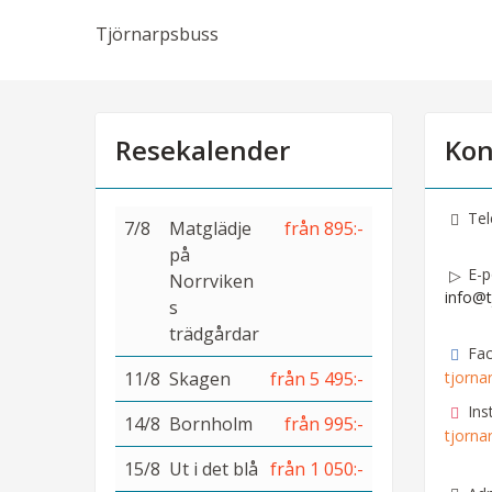
Tjörnarpsbuss
Resekalender
Kon
Tel
7/8
Matglädje
från 895:-
på
E-p
Norrviken
info@t
s
trädgårdar
Fa
11/8
Skagen
från 5 495:-
tjorna
Ins
14/8
Bornholm
från 995:-
tjorna
15/8
Ut i det blå
från 1 050:-