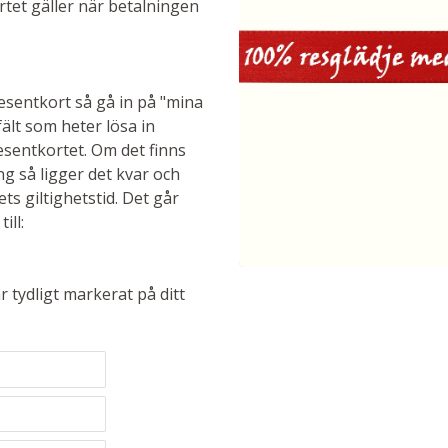
ortet gäller när betalningen
resentkort så gå in på "mina
fält som heter lösa in
esentkortet. Om det finns
g så ligger det kvar och
 giltighetstid. Det går
ill:
r tydligt markerat på ditt