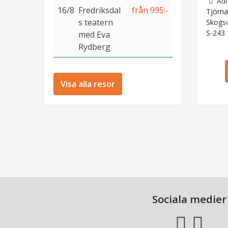
Adr
16/8
Fredriksdal
från 995:-
Tjörna
s teatern
Skogs
S-243
med Eva
Rydberg
Visa alla resor
Sociala medier