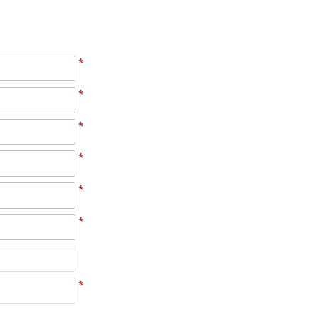
*
*
*
*
*
*
*