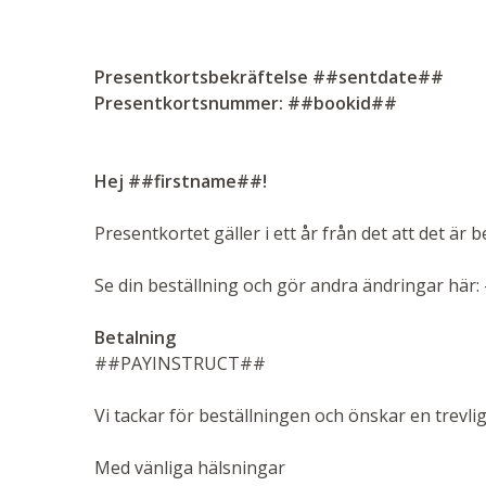
Presentkortsbekräftelse ##sentdate##
Presentkortsnummer: ##bookid##
Hej ##firstname##!
Presentkortet gäller i ett år från det att det är b
Se din beställning och gör andra ändringar h
Betalning
##PAYINSTRUCT##
Vi tackar för beställningen och önskar en trevlig
Med vänliga hälsningar