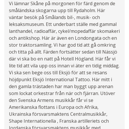
Vi lämnar Skåne på morgonen för färd genom de
småländska skogarna upp till Rydaholm. Här
väntar besök på Smålands bil-, musik- och
leksaksmuseum. Ett underbart ställe med gammal
lanthandel, radioaffär, cykel/mopedaffär skomakeri
och antikshop. Här är även en Londongata och en
stor traktorsamling. Vi har god tid att gå omkring
och titta på allt. Färden fortsätter sedan till Nässjö
där vi ska bo en natt på Hotell Högland. Här får vi
lite tid att vila upp oss innan vi äter en tidig middag.
Vi ska sen bege oss till Eksjö för att se resans
höjdpunkt Eksjö International Tattoo. Här mitt i
den gamla trästaden har man byggt upp arenan
som lockat orkestrar från när och fjärran. Utöver
den Svenska Armens musikkår får vi se
Amerikanska flottans i Europa och Afrika,
Ukrainska försvarsmaktens Centralmusikkår,
Shape Internationella , Franska artilleriets och
Jordanska försvarsmaktens musikkår med