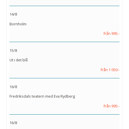
14/8
Bornholm
från 995:-
15/8
Ut i det blå
från 1 050:-
16/8
Fredriksdals teatern med Eva Rydberg
från 995:-
16/8