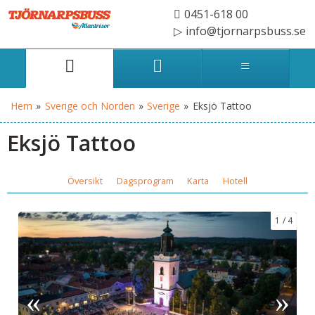
0451-618 00
info@tjornarpsbuss.se
Hem
»
Sverige och Norden
»
Sverige
»
Eksjö Tattoo
Eksjö Tattoo
Översikt
Dagsprogram
Karta
Hotell
1
4