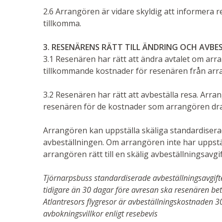
2.6 Arrangören är vidare skyldig att informera
tillkomma.
3.
RESENÄRENS RÄTT TILL ÄNDRING OCH AVBE
3.1 Resenären har rätt att ändra avtalet om arr
tillkommande kostnader för resenären från arr
3.2 Resenären har rätt att avbeställa resa. Arra
resenären för de kostnader som arrangören drabb
Arrangören kan uppställa skäliga standardisera
avbeställningen. Om arrangören inte har uppstäl
arrangören rätt till en skälig avbeställningsavgif
Tjörnarpsbuss standardiserade avbeställningsavgifte
tidigare än 30 dagar före avresan ska resenären b
Atlantresors flygresor är avbeställningskostnaden 3
avbokningsvillkor enligt resebevis