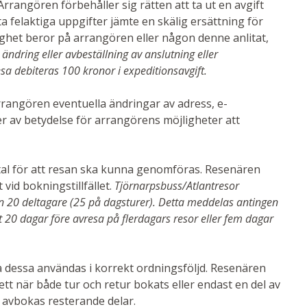
Arrangören förbehåller sig rätten att ta ut en avgift
a felaktiga uppgifter jämte en skälig ersättning för
ghet beror på arrangören eller någon denne anlitat,
 ändring eller avbeställning av anslutning eller
sa debiteras 100 kronor i expeditionsavgift.
angören eventuella ändringar av adress, e-
r av betydelse för arrangörens möjligheter att
ntal för att resan ska kunna genomföras. Resenären
 vid bokningstillfället.
Tjörnarpsbuss/Atlantresor
e än 20 deltagare (25 på dagsturer). Detta meddelas antingen
ast 20 dagar före avresa på flerdagars resor eller fem dagar
ka dessa användas i korrekt ordningsföljd. Resenären
tt när både tur och retur bokats eller endast en del av
t, avbokas resterande delar.