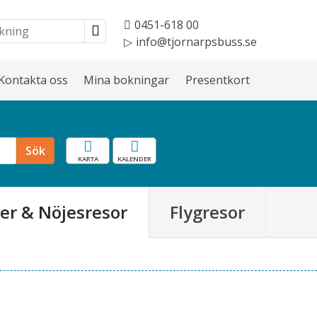
0451-618 00
info@tjornarpsbuss.se
Kontakta oss
Mina bokningar
Presentkort
Karta
Resekalender
Sök
er & Nöjesresor
Flygresor