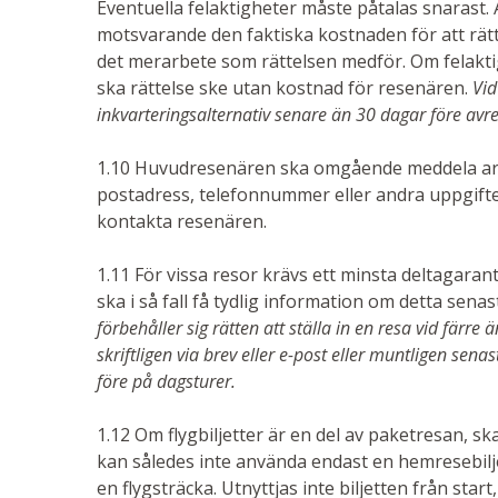
Eventuella felaktigheter måste påtalas snarast. 
motsvarande den faktiska kostnaden för att rätt
det merarbete som rättelsen medför. Om felakti
ska rättelse ske utan kostnad för resenären.
Vid
inkvarteringsalternativ senare än 30 dagar före avre
1.10 Huvudresenären ska omgående meddela arr
postadress, telefonnummer eller andra uppgifte
kontakta resenären.
1.11 För vissa resor krävs ett minsta deltagara
ska i så fall få tydlig information om detta senast
förbehåller sig rätten att ställa in en resa vid färr
skriftligen via brev eller e-post eller muntligen sen
före på dagsturer.
1.12
Om flygbiljetter är en del av paketresan, s
kan således inte använda endast en hemresebilje
en flygsträcka. Utnyttjas inte biljetten från star