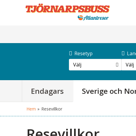
Resetyp
Lan
Välj
Välj
Endagars
Sverige och No
Hem
»
Resevillkor
Resevillkor