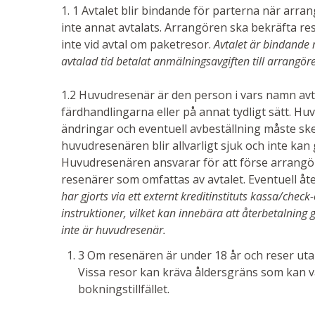
1. 1 Avtalet blir bindande för parterna när arra
inte annat avtalats. Arrangören ska bekräfta re
inte vid avtal om paketresor.
Avtalet är bindande
avtalad tid betalat anmälningsavgiften till arrangör
1.2 Huvudresenär är den person i vars namn avta
färdhandlingarna eller på annat tydligt sätt. Hu
ändringar och eventuell avbeställning måste s
huvudresenären blir allvarligt sjuk och inte ka
Huvudresenären ansvarar för att förse arrangö
resenärer som omfattas av avtalet. Eventuell åt
har gjorts via ett externt kreditinstituts kassa/check
instruktioner, vilket kan innebära att återbetalning
inte är huvudresenär.
3 Om resenären är under 18 år och reser uta
Vissa resor kan kräva åldersgräns som kan v
bokningstillfället.