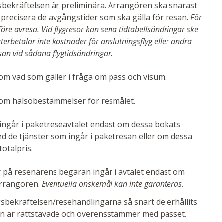
bekräftelsen är preliminära. Arrangören ska snarast
 precisera de avgångstider som ska gälla för resan.
För
re avresa. Vid flygresor kan sena tidtabellsändringar ske
terbetalar inte kostnader för anslutningsflyg eller andra
san vid sådana flygtidsändringar.
m vad som gäller i fråga om pass och visum.
 om hälsobestämmelser för resmålet.
ingår i paketreseavtalet endast om dessa bokats
ed de tjänster som ingår i paketresan eller om dessa
totalpris.
er på resenärens begäran ingår i avtalet endast om
 arrangören.
Eventuella önskemål kan inte garanteras.
gsbekräftelsen/resehandlingarna så snart de erhållits
amn är rättstavade och överensstämmer med passet.