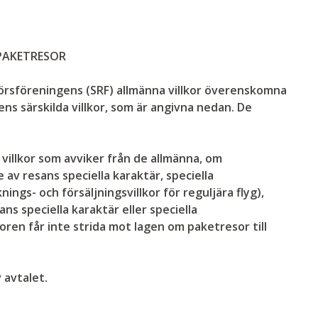
 PAKETRESOR
görsföreningens (SRF) allmänna villkor överenskomna
ns särskilda villkor, som är angivna nedan. De
 villkor som avviker från de allmänna, om
e av resans speciella karaktär, speciella
gs- och försäljningsvillkor för reguljära flyg),
ns speciella karaktär eller speciella
oren får inte strida mot lagen om paketresor till
 avtalet.