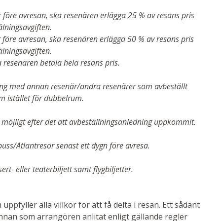
r före avresan, ska resenären erlägga 25 % av resans pris
lningsavgiften.
r före avresan, ska resenären erlägga 50 % av resans pris
älningsavgiften.
 resenären betala hela resans pris.
ng med annan resenär/andra resenärer som avbeställt
um istället för dubbelrum.
 möjligt efter det att avbeställningsanledning uppkommit.
sbuss/Atlantresor senast ett dygn före avresa
.
- eller teaterbiljett samt flygbiljetter.
ppfyller alla villkor för att få delta i resan. Ett sådant
 annan som arrangören anlitat enligt gällande regler