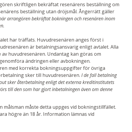
ngören skriftligen bekräftat resenärens beställning om
senärens beställning utan dröjsmål. Ångerrätt gäller
 när arrangören bekräftat bokningen och resenären inom
en.
let har träffats. Huvudresenären anges först i
vudresenären är betalningsansvarig enligt avtalet. Alla
ke av huvudresenären. Undantag kan göras om
n genomföra ändringen eller avbokningen.
ren med korrekta bokningsuppgifter för övriga
erbetalning sker till huvudresenären.
I de fall betalning
-out sker återbetalning enligt det externa kreditinstitutets
 görs till den som har gjort inbetalningen även om denne
n målsman måste detta uppges vid bokningstillfället.
ara högre än 18 år. Information lämnas vid