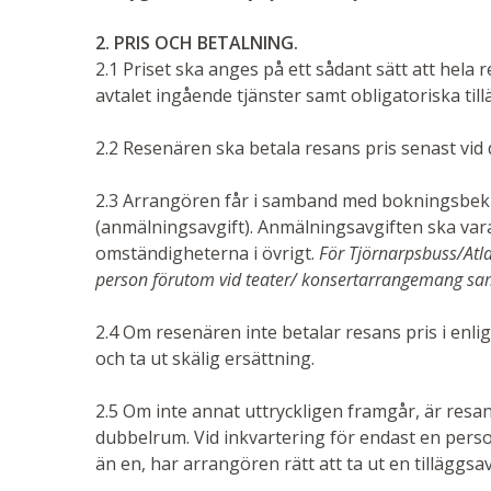
2.
PRIS OCH BETALNING.
2.1 Priset ska anges på ett sådant sätt att hela r
avtalet ingående tjänster samt obligatoriska till
2.2 Resenären ska betala resans pris senast vid
2.3 Arrangören får i samband med bokningsbekrä
(anmälningsavgift). Anmälningsavgiften ska vara s
omständigheterna i övrigt.
För Tjörnarpsbuss/Atl
person förutom vid teater/ konsertarrangemang samt
2.4 Om resenären inte betalar resans pris i enli
och ta ut skälig ersättning.
2.5 Om inte annat uttryckligen framgår, är resan
dubbelrum. Vid in­kvartering för endast en perso
än en, har arrangören rätt att ta ut en tilläggsav