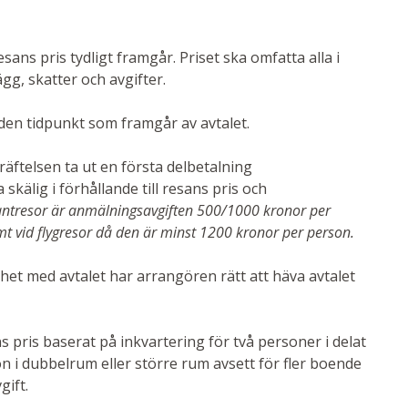
esans pris tydligt framgår. Priset ska omfatta alla i
ägg, skatter och avgifter.
 den tidpunkt som framgår av avtalet.
ftelsen ta ut en första delbetalning
kälig i förhållande till resans pris och
antresor är anmälningsavgiften 500/1000 kronor per
 vid flygresor då den är minst 1200 kronor per person.
ghet med avtalet har arrangören rätt att häva avtalet
s pris baserat på inkvartering för två personer i delat
n i dubbelrum eller större rum avsett för fler boende
gift.