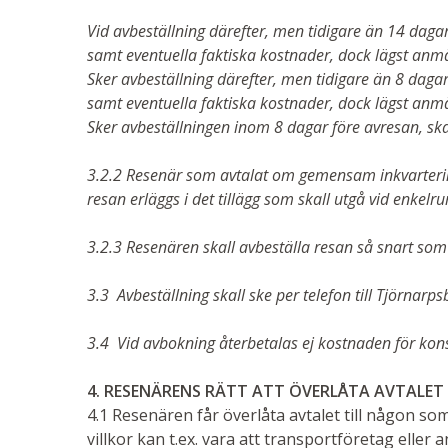
Vid avbeställning därefter, men tidigare än 14 daga
samt eventuella faktiska kostnader, dock lägst anmä
Sker avbeställning därefter, men tidigare än 8 daga
samt eventuella faktiska kostnader
, dock lägst anm
Sker avbeställningen inom 8 dagar före avresan, ska
3.2.2 Resenär som avtalat om gemensam inkvarteri
resan erläggs i det tillägg som skall utgå vid enkelr
3.2.3 Resenären skall avbeställa resan så snart som
3.3 Avbeställning skall ske per telefon till Tjörnarp
3.4 Vid avbokning återbetalas ej kostnaden för konsert
4. RESENÄRENS RÄTT ATT ÖVERLÅTA AVTALET
4.1 Resenären får överlåta avtalet till någon som u
villkor kan t.ex. vara att transportföretag eller