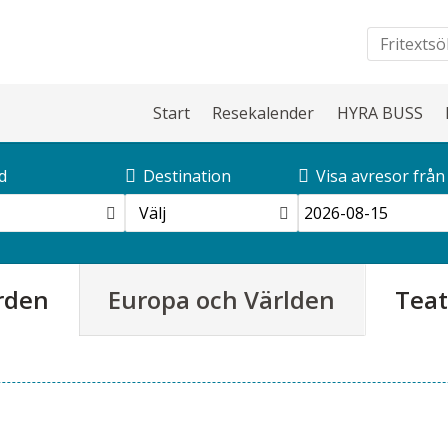
Start
Resekalender
HYRA BUSS
d
Destination
Visa avresor från
Välj
rden
Europa och Världen
Teat