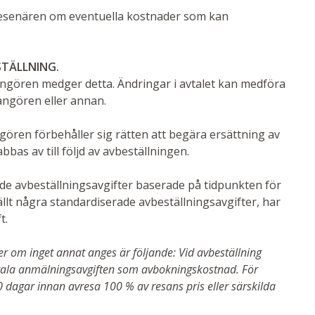
 resenären om eventuella kostnader som kan
STÄLLNING.
angören medger detta. Ändringar i avtalet kan medföra
angören eller annan.
ngören förbehåller sig rätten att begära ersättning av
as av till följd av avbeställningen.
de avbeställningsavgifter baserade på tidpunkten för
lt några standardiserade avbeställnings­avgifter, har
t.
r om inget annat anges är följande: Vid avbeställning
etala anmälningsavgiften som avbokningskostnad.
För
0 dagar innan avresa 100 % av resans pris eller särskilda