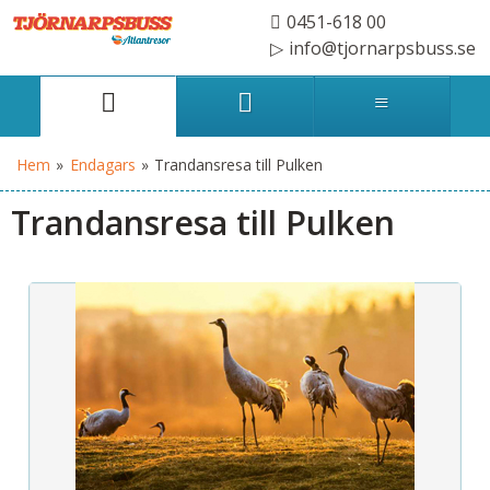
0451-618 00
info@tjornarpsbuss.se
Hem
»
Endagars
»
Trandansresa till Pulken
Trandansresa till Pulken