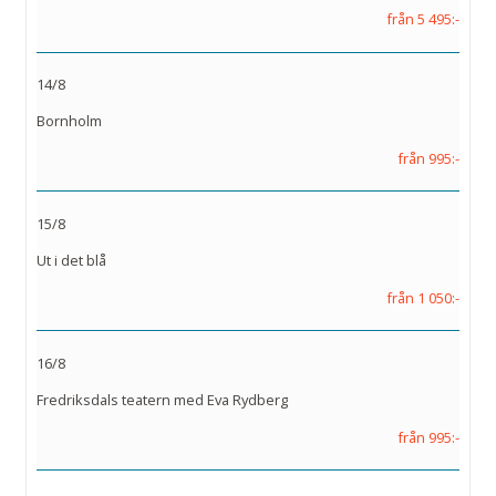
från 5 495:-
14/8
Bornholm
från 995:-
15/8
Ut i det blå
från 1 050:-
16/8
Fredriksdals teatern med Eva Rydberg
från 995:-