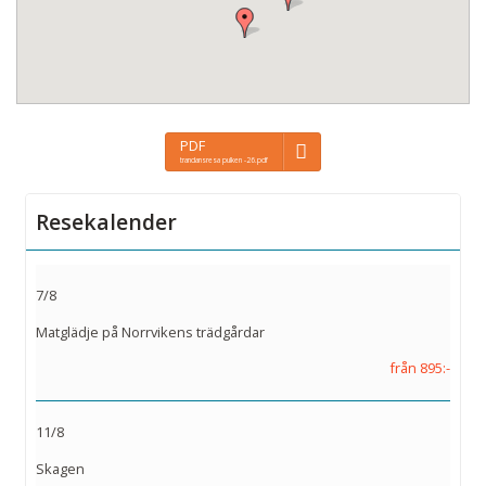
PDF
trandansresa pulken -26.pdf
Resekalender
7/8
Matglädje på Norrvikens trädgårdar
från 895:-
11/8
Skagen