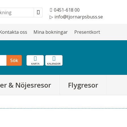
0451-618 00
info@tjornarpsbuss.se
Kontakta oss
Mina bokningar
Presentkort
Karta
Resekalender
Sök
er & Nöjesresor
Flygresor