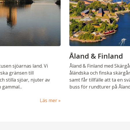
Åland & Finland
usen sjöarnas land. Vi
Åland & Finland med Skärgå
ska gränsen till
åländska och finska skärgå
h stilla sjöar, njuter av
samt får tillfälle att ta en 
om gammal
...
buss för rundturer på Åland,
Läs mer