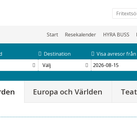
Start
Resekalender
HYRA BUSS
d
Destination
Visa avresor från
Välj
rden
Europa och Världen
Teat