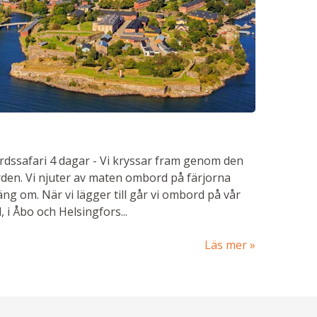
rdssafari
4 dagar
-
Vi kryssar fram genom den
rden. Vi njuter av maten ombord på färjorna
sväng om. När vi lägger till går vi ombord på vår
 i Åbo och Helsingfors...
Läs mer