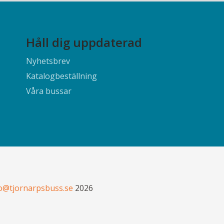
Håll dig uppdaterad
Nyhetsbrev
Katalogbeställning
Våra bussar
o@tjornarpsbuss.se
2026