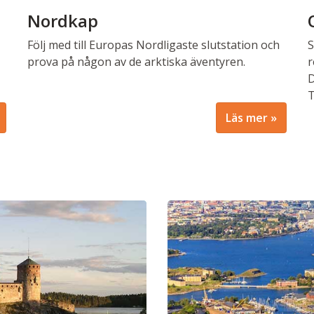
Nordkap
Följ med till Europas Nordligaste slutstation och
S
prova på någon av de arktiska äventyren.
r
D
T
Läs mer