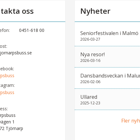
takta oss
Nyheter
efon:
0451-618 00
Seniorfestivalen i Malmö
2026-03-27
ost:
jornarpsbuss.se
Nya resor!
2026-03-16
cebook:
Dansbandsveckan i Malu
rpsbuss
2026-02-06
tagram:
rpsbuss
Ullared
2025-12-23
ess:
rpsbuss
Fler ny
vägen 1
 72
Tjörnarp