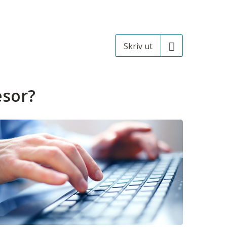
Skriv ut
esor?