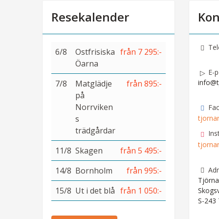
Resekalender
Kon
Tel
6/8
Ostfrisiska
från 7 295:-
Öarna
E-p
info@t
7/8
Matglädje
från 895:-
på
Norrviken
Fa
s
tjorna
trädgårdar
Ins
tjorna
11/8
Skagen
från 5 495:-
Adr
14/8
Bornholm
från 995:-
Tjörna
15/8
Ut i det blå
från 1 050:-
Skogs
S-243