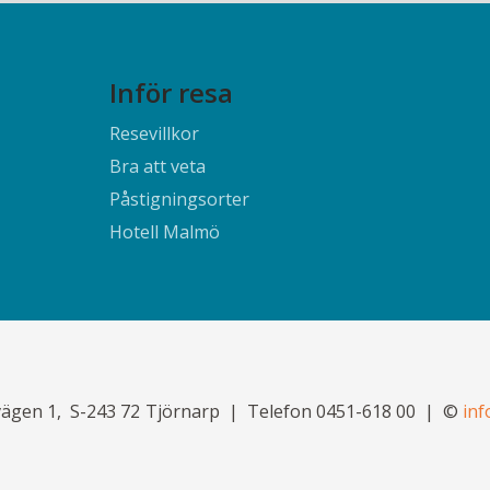
Inför resa
Resevillkor
Bra att veta
Påstigningsorter
Hotell Malmö
ägen 1
S-243 72
Tjörnarp
Telefon
0451-618 00
©
inf