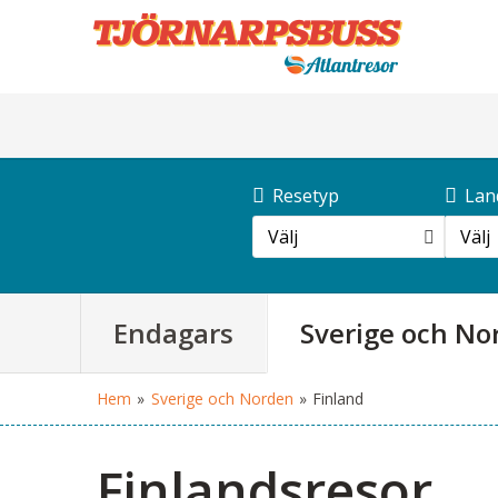
Resetyp
Lan
Välj
Välj
Endagars
Sverige och No
Hem
»
Sverige och Norden
»
Finland
Finlandsresor