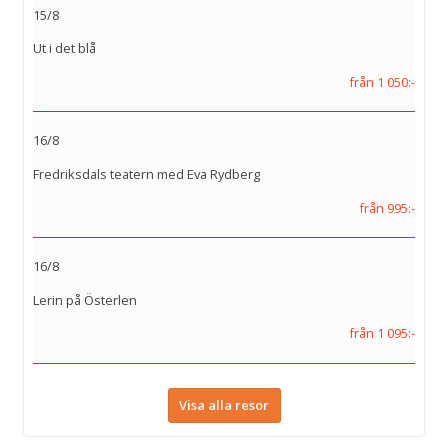
15/8
Ut i det blå
från 1 050:-
16/8
Fredriksdals teatern med Eva Rydberg
från 995:-
16/8
Lerin på Österlen
från 1 095:-
Visa alla resor