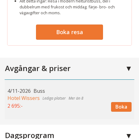
Allt detta ingår: Resa i modern helturistbuss, del i
dubbelrum med frukost och middag. färje- bro- och
vägavgifter och moms.
Boka resa
Avgångar & priser
4/11-2026
Buss
Hotel Wissers
Mer än 8
2 695:-
Boka
Dagsprogram