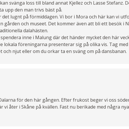
an svänga loss till bland annat Kjellez och Lasse Stefanz. De
a upp den man trivs bäst på.
tar det lugnt på förmiddagen. Vi bor i Mora och här kan vi ut
rn gården och museet. Det kommer även att bli ett besök i
raditionella dalahästen.
tt spendera inne i Malung där det händer mycket den här veck
 de lokala föreningarna presenterar sig på olika vis. Tag med 
et och njut eller om du orkar ta en sväng om på dansbanan.
v Dalarna för den här gången. Efter frukost beger vi oss söd
 är vi åter i Skåne på kvällen. Fast nu berikade med några n