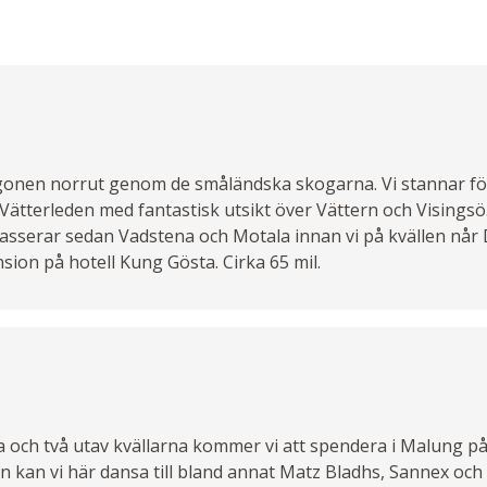
gonen norrut genom de småländska skogarna. Vi stannar för 
Vätterleden med fantastisk utsikt över Vättern och Visingsö
asserar sedan Vadstena och Motala innan vi på kvällen når D
sion på hotell Kung Gösta. Cirka 65 mil.
na och två utav kvällarna kommer vi att spendera i Malung 
n kan vi här dansa till bland annat Matz Bladhs, Sannex och 