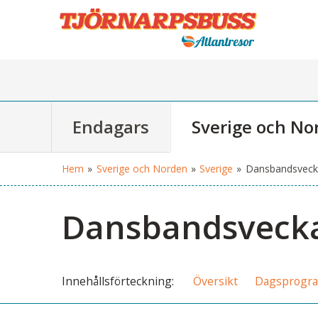
Endagars
Sverige och No
Hem
»
Sverige och Norden
»
Sverige
»
Dansbandsveck
Dansbandsvecka
Innehålls
förteckning
Översikt
Dagsprogr