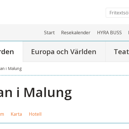
Start
Resekalender
HYRA BUSS
rden
Europa och Världen
Teat
an i Malung
n i Malung
am
Karta
Hotell