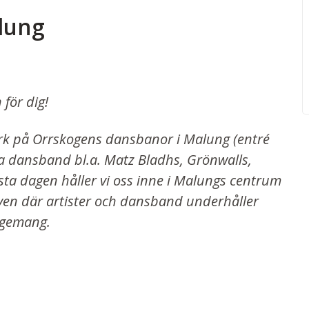
lung
för dig!
park på Orrskogens dansbanor i Malung (entré
ta dansband bl.a. Matz Bladhs, Grönwalls,
sista dagen håller vi oss inne i Malungs centrum
en där artister och dansband underhåller
angemang.