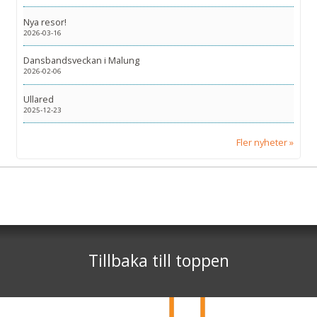
Nya resor!
2026-03-16
Dansbandsveckan i Malung
2026-02-06
Ullared
2025-12-23
Fler nyheter
Sociala medier
Nyhetsbrev
Facebook
Tjörnarpsbuss
Skogsvägen 1
Jag samtycker till dataskyddspolicyn.
S-243 72
Tjörnarp
Läs vår dataskyddspolicy här »
*
Tillbaka till toppen
Telefon
0451-618 00
©
info@tjornarpsbuss.se
2026