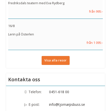
Fredriksdals teatern med Eva Rydberg
från 995:-
16/8
Lerin på Österlen
från 1 095:-
Visa alla resor
Kontakta oss
Telefon:
0451-618 00
E-post:
info@tjornarpsbuss.se