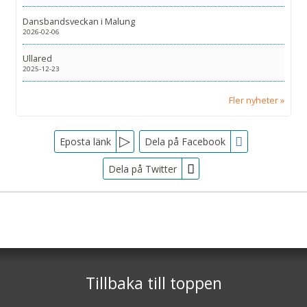
Dansbandsveckan i Malung
2026-02-06
Ullared
2025-12-23
Fler nyheter
Facebook
Eposta länk
Dela på Facebook
Dela på Twitter
Sociala medier
Nyhetsbrev
Tjörnarpsbuss
Skogsvägen 1
Jag samtycker till dataskyddspolicyn.
S-243 72
Tjörnarp
Läs vår dataskyddspolicy här »
*
Tillbaka till toppen
Telefon
0451-618 00