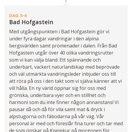
DAG 3–6
Bad Hofgastein
Med utgångspunkten i Bad Hofgastein gör vi
under fyra dagar vandringar i den alpina
bergsvärlden samt promenader i dalen. Från Bad
Hofgastein utgår över 40 olika vandringsrutter
som vi kan välja bland. Ett spännande och
underbart, vackert naturlandskap med beprövade
och väl utmärkta vandringsleder inbjuder oss till
att röra på oss i den takt som vi själva känner att vi
vill hålla. En ny värld öppnar sig för oss med
grönska, underbara vyer och en stillhet och
harmoni som du inte finner någon annanstans! Vi
pausar då och då för vila samt mat & dryck i
alpstugorna och fäbodarna på vår väg. Vår
personal är med och föreslår fina turer och tar med
de som önskar på Kneipkur på morgonen för