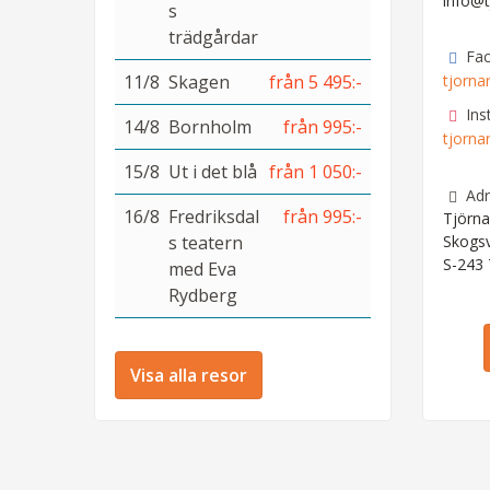
info@t
s
trädgårdar
Fa
11/8
Skagen
från 5 495:-
tjorna
Ins
14/8
Bornholm
från 995:-
tjorna
15/8
Ut i det blå
från 1 050:-
Adr
16/8
Fredriksdal
från 995:-
Tjörna
s teatern
Skogs
S-243
med Eva
Rydberg
Visa alla resor