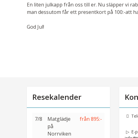
En liten julkapp från oss till er. Nu släpper vi r
man dessutom får ett presentkort på 100:-att ha
God Jul!
Resekalender
Kon
Tel
7/8
Matglädje
från 895:-
på
E-p
Norrviken