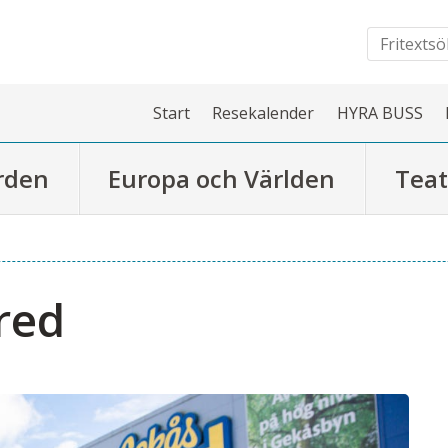
Start
Resekalender
HYRA BUSS
rden
Europa och Världen
Teat
red