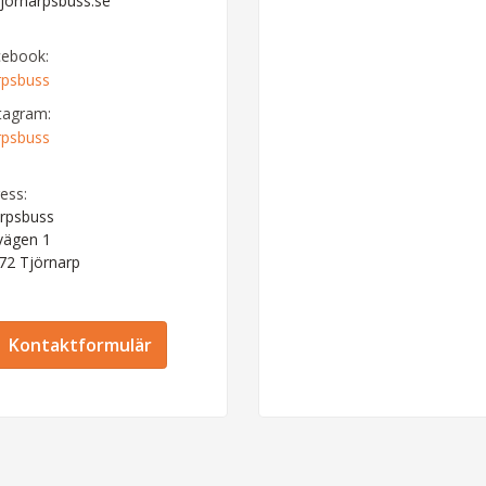
jornarpsbuss.se
cebook:
rpsbuss
tagram:
rpsbuss
ess:
rpsbuss
vägen 1
 72
Tjörnarp
Kontaktformulär