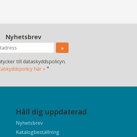
Nyhetsbrev
tycker till dataskyddspolicyn.
*
taskyddspolicy här »
Håll dig uppdaterad
Nyhetsbrev
Katalogbeställning