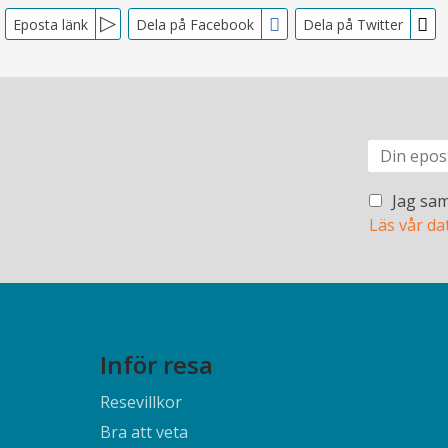
Eposta länk
Dela på Facebook
Dela på Twitter
Jag sam
Läs vår da
Inför resa
Resevillkor
Bra att veta