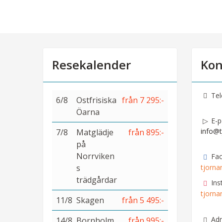
Resekalender
Kon
Tel
6/8
Ostfrisiska
från 7 295:-
Öarna
E-p
info@t
7/8
Matglädje
från 895:-
på
Norrviken
Fa
s
tjorna
trädgårdar
Ins
tjorna
11/8
Skagen
från 5 495:-
Adr
14/8
Bornholm
från 995:-