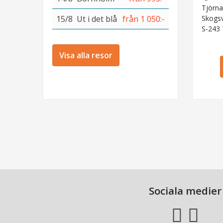
Tjörna
15/8
Ut i det blå
från 1 050:-
Skogs
S-243
Visa alla resor
Sociala medier