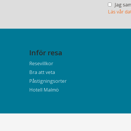
Jag sam
Läs vår da
Inför resa
Resevillkor
Bra att veta
Påstigningsorter
Hotell Malmö