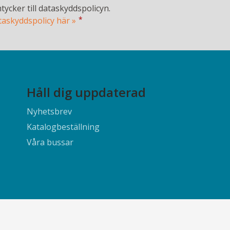
tycker till dataskyddspolicyn.
*
taskyddspolicy här »
Håll dig uppdaterad
Nyhetsbrev
Katalogbeställning
Våra bussar