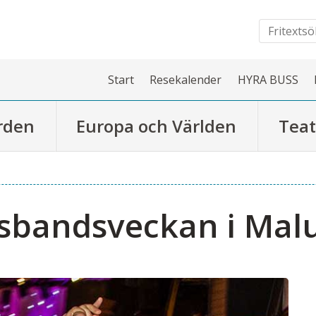
Start
Resekalender
HYRA BUSS
rden
Europa och Världen
Teat
bandsveckan i Mal