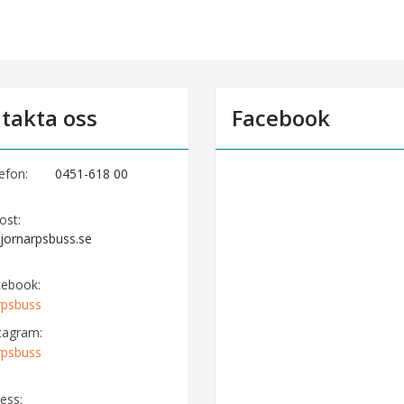
takta oss
Facebook
efon:
0451-618 00
ost:
jornarpsbuss.se
cebook:
rpsbuss
tagram:
rpsbuss
ess: