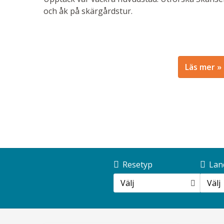
och åk på skärgårdstur.
Läs mer
Resetyp
Lan
Välj
Välj