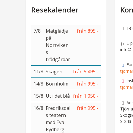
Resekalender
Kon
Tel
7/8
Matglädje
från 895:-
på
E-p
Norrviken
info@t
s
trädgårdar
Fa
11/8
Skagen
från 5 495:-
tjorna
Ins
14/8
Bornholm
från 995:-
tjorna
15/8
Ut i det blå
från 1 050:-
Adr
16/8
Fredriksdal
från 995:-
Tjörna
s teatern
Skogs
S-243
med Eva
Rydberg