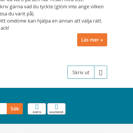
kriv gärna vad du tyckte (glöm inte ange vilken
esa du varit på).
itt omdöme kan hjälpa en annan att välja rätt.
ack!
Läs mer
Skriv ut
Karta
Resekalender
Sök