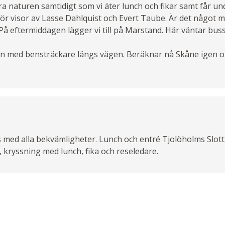
ra naturen samtidigt som vi äter lunch och fikar samt får un
ör visor av Lasse Dahlquist och Evert Taube. Är det något 
å eftermiddagen lägger vi till på Marstand. Här väntar buss
en med bensträckare längs vägen. Beräknar nå Skåne igen om
s med alla bekvämligheter. Lunch och entré Tjolöholms Slot
, kryssning med lunch, fika och reseledare.