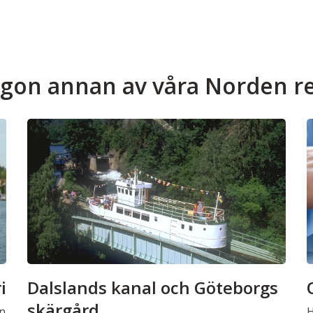
ågon annan av våra Norden r
i
Dalslands kanal och Göteborgs
skärgård
n
H