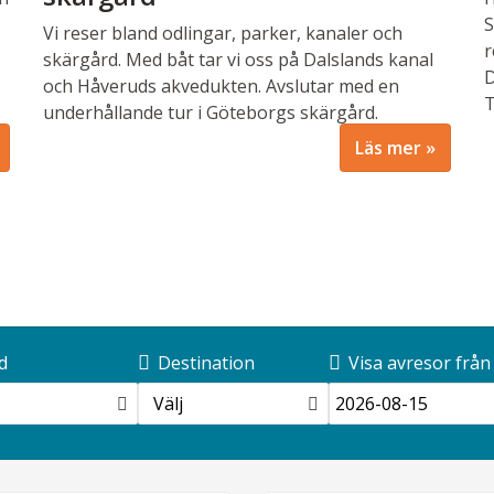
S
Vi reser bland odlingar, parker, kanaler och
r
skärgård. Med båt tar vi oss på Dalslands kanal
D
och Håveruds akvedukten. Avslutar med en
T
underhållande tur i Göteborgs skärgård.
Läs mer
d
Destination
Visa avresor från
Välj