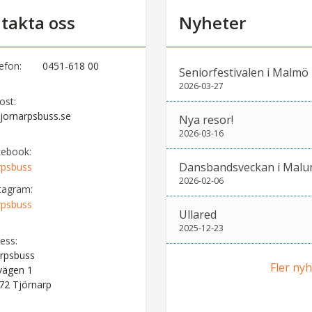
takta oss
Nyheter
efon:
0451-618 00
Seniorfestivalen i Malmö
2026-03-27
ost:
jornarpsbuss.se
Nya resor!
2026-03-16
cebook:
Dansbandsveckan i Malu
rpsbuss
2026-02-06
tagram:
rpsbuss
Ullared
2025-12-23
ess:
rpsbuss
Fler ny
vägen 1
 72
Tjörnarp