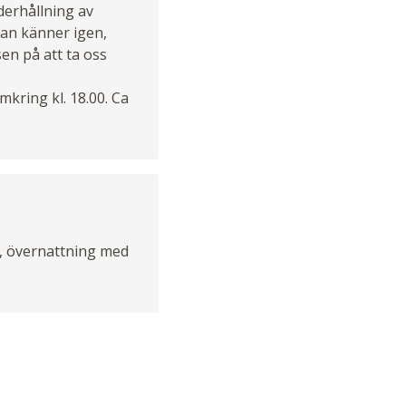
derhållning av
man känner igen,
en på att ta oss
kring kl. 18.00. Ca
t, övernattning med