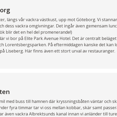
org
rter, längs vår vackra västkust, upp mot Göteborg. Vi stanna
t och dess vackra omgivningar. Det ingår även gemensam lunc
ök blir det en hel del promenerande!)
r vi bor på Elite Park Avenue Hotel. Det är centralt beläget 
 Lorentsbergsparken. På eftermiddagen kanske det kan l
på Liseberg. Här finns även ett stort urval av restauranger.
ten
1 mil med buss till hamnen där kryssningsbåten väntar och ska
der fyra timmar tar vi oss mellan kobbar, skär samt passer
r även vackra Albrektsunds kanal innan vi anländer till tur