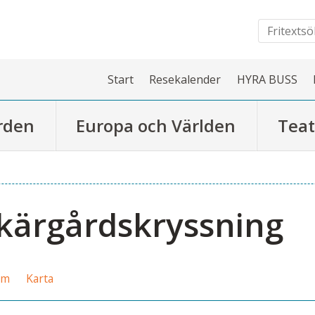
Start
Resekalender
HYRA BUSS
rden
Europa och Världen
Teat
kärgårdskryssning
am
Karta