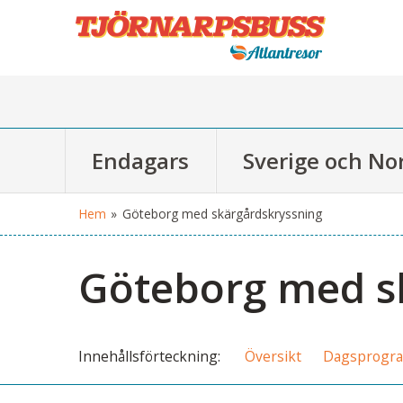
Endagars
Sverige och No
Hem
»
Göteborg med skärgårdskryssning
Göteborg med s
Innehålls
förteckning
Översikt
Dagsprogr