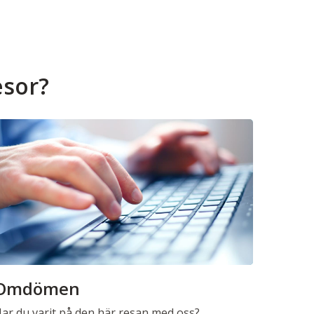
esor?
Omdömen
ar du varit på den här resan med oss?