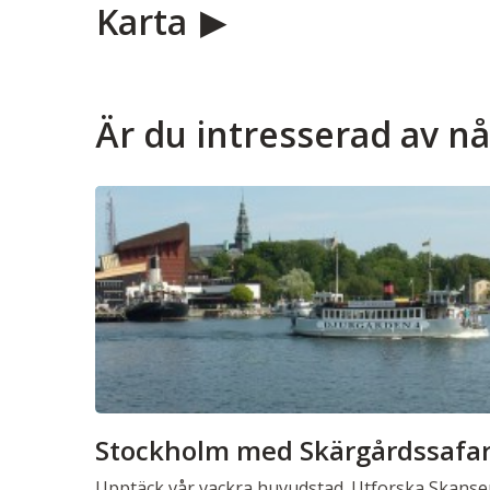
Karta
Är du intresserad av n
Stockholm med Skärgårdssafar
Upptäck vår vackra huvudstad. Utforska Skanse