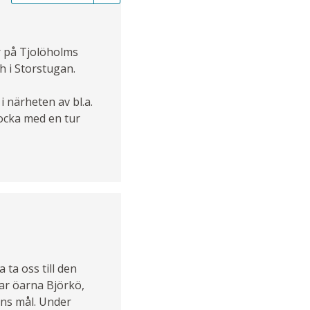
r på Tjolöholms
h i Storstugan.
i närheten av bl.a.
ocka med en tur
 ta oss till den
ar öarna Björkö,
ens mål. Under