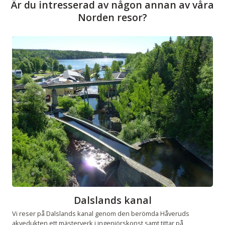
Är du intresserad av någon annan av våra
Norden resor?
Dalslands kanal
Vi reser på Dalslands kanal genom den berömda Håveruds
akvedukten ett mästerverk i ingenjörskonst samt tittar på