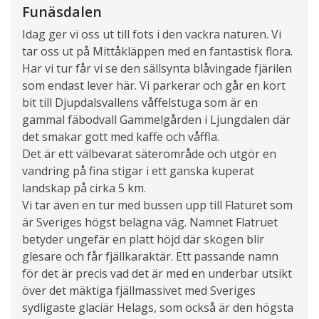
Funäsdalen
Idag ger vi oss ut till fots i den vackra naturen. Vi
tar oss ut på Mittåkläppen med en fantastisk flora.
Har vi tur får vi se den sällsynta blåvingade fjärilen
som endast lever här. Vi parkerar och går en kort
bit till Djupdalsvallens våffelstuga som är en
gammal fäbodvall Gammelgården i Ljungdalen där
det smakar gott med kaffe och våffla.
Det är ett välbevarat säterområde och utgör en
vandring på fina stigar i ett ganska kuperat
landskap på cirka 5 km.
Vi tar även en tur med bussen upp till Flaturet som
är Sveriges högst belägna väg. Namnet Flatruet
betyder ungefär en platt höjd där skogen blir
glesare och får fjällkaraktär. Ett passande namn
för det är precis vad det är med en underbar utsikt
över det mäktiga fjällmassivet med Sveriges
sydligaste glaciär Helags, som också är den högsta