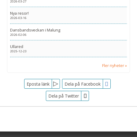
2026-03-27
Nya resor!
2026-03-16
Dansbandsveckan i Malung
2026-02-06
Ullared
2025-12-23
Fler nyheter
Facebook
Eposta länk
Dela på Facebook
Dela på Twitter
Sociala medier
Nyhetsbrev
Tjörnarpsbuss
Skogsvägen 1
Jag samtycker till dataskyddspolicyn.
S-243 72
Tjörnarp