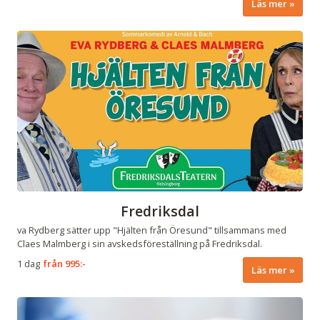
Läs mer
Fredriksdal
va Rydberg sätter upp "Hjälten från Öresund" tillsammans med
Claes Malmberg i sin avskedsföreställning på Fredriksdal.
1 dag
från
995:-
Läs mer