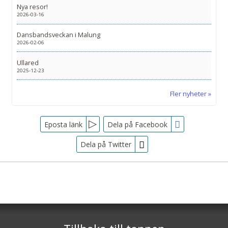
Nya resor!
2026-03-16
Dansbandsveckan i Malung
2026-02-06
Ullared
2025-12-23
Fler nyheter
Facebook
Eposta länk
Dela på Facebook
Dela på Twitter
Sociala medier
Nyhetsbrev
Tjörnarpsbuss
Skogsvägen 1
Jag samtycker till dataskyddspolicyn.
S-243 72
Tjörnarp
Läs vår dataskyddspolicy här »
*