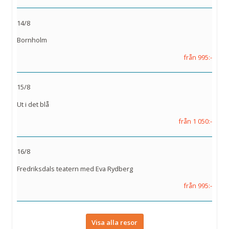
14/8
Bornholm
från 995:-
15/8
Ut i det blå
från 1 050:-
16/8
Fredriksdals teatern med Eva Rydberg
från 995:-
Visa alla resor