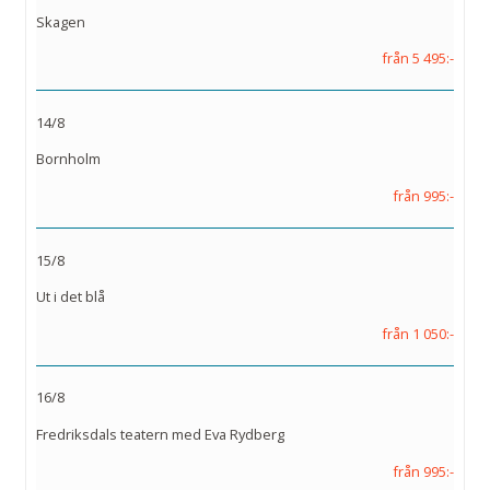
Skagen
från 5 495:-
14/8
Bornholm
från 995:-
15/8
Ut i det blå
från 1 050:-
16/8
Fredriksdals teatern med Eva Rydberg
från 995:-