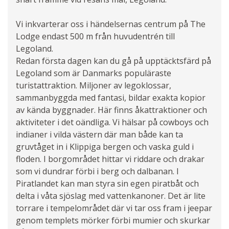
Vi inkvarterar oss i händelsernas centrum på The
Lodge endast 500 m från huvudentrén till
Legoland.
Redan första dagen kan du gå på upptäcktsfärd på
Legoland som är Danmarks populäraste
turistattraktion. Miljoner av legoklossar,
sammanbyggda med fantasi, bildar exakta kopior
av kända byggnader. Här finns åkattraktioner och
aktiviteter i det oändliga. Vi hälsar på cowboys och
indianer i vilda västern där man både kan ta
gruvtåget in i Klippiga bergen och vaska guld i
floden. I borgområdet hittar vi riddare och drakar
som vi dundrar förbi i berg och dalbanan. I
Piratlandet kan man styra sin egen piratbåt och
delta i våta sjöslag med vattenkanoner. Det är lite
torrare i tempelområdet där vi tar oss fram i jeepar
genom templets mörker förbi mumier och skurkar