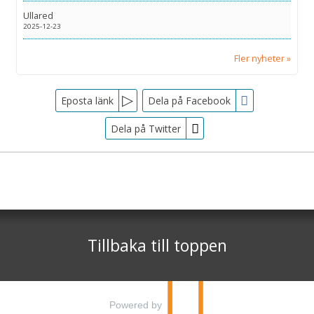
Ullared
2025-12-23
Fler nyheter
Facebook
Eposta länk
Dela på Facebook
Dela på Twitter
Sociala medier
Nyhetsbrev
Tjörnarpsbuss
Skogsvägen 1
Jag samtycker till dataskyddspolicyn.
S-243 72
Tjörnarp
Läs vår dataskyddspolicy här »
*
Tillbaka till toppen
Telefon
0451-618 00
©
info@tjornarpsbuss.se
2026
Powered by