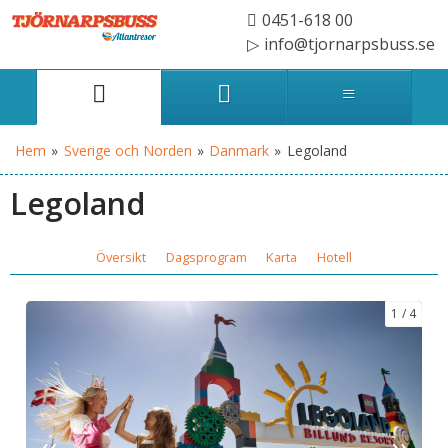
0451-618 00
info@tjornarpsbuss.se
Hem
»
Sverige och Norden
»
Danmark
»
Legoland
Legoland
Översikt
Dagsprogram
Karta
Hotell
1
4