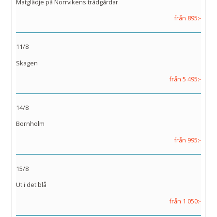
Matglädje på Norrvikens trädgårdar
från 895:-
11/8
Skagen
från 5 495:-
14/8
Bornholm
från 995:-
15/8
Ut i det blå
från 1 050:-