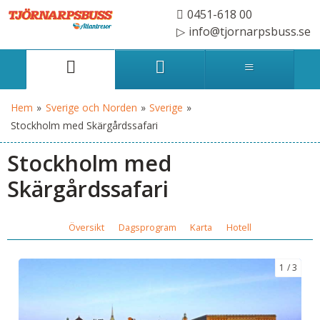
0451-618 00
info@tjornarpsbuss.se
Hem
»
Sverige och Norden
»
Sverige
»
Stockholm med Skärgårdssafari
Stockholm med
Skärgårdssafari
Översikt
Dagsprogram
Karta
Hotell
1
3