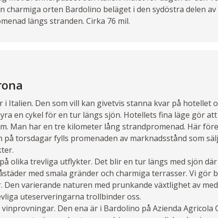
en charmiga orten Bardolino beläget i den sydöstra delen av 
menad längs stranden. Cirka 76 mil.
rona
i Italien. Den som vill kan givetvis stanna kvar på hotellet
ra en cykel för en tur längs sjön. Hotellets fina läge gör att 
trum. Man har en tre kilometer lång strandpromenad. Här fö
h på torsdagar fylls promenaden av marknadsstånd som sälje
ter.
 olika trevliga utflykter. Det blir en tur längs med sjön där
åstäder med smala gränder och charmiga terrasser. Vi gör b
r. Den varierande naturen med prunkande växtlighet av med
liga uteserveringarna trollbinder oss.
å vinprovningar. Den ena är i Bardolino på Azienda Agricola 