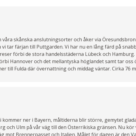
n våra skånska anslutningsorter och åker via Öresundsbron
 vi tar färjan till Puttgarden. Vi har nu en lång färd på snab
 reser förbi de stora handelsstäderna Lübeck och Hamburg.
i förbi Hannover och det mellantyska höglandet samt tar oss 
r till Fulda där övernattning och middag väntar. Cirka 76 mi
 kommer ner i Bayern, måltiderna blir större, gemytet glad
g och Ulm på vår väg till den Österrikiska gränsen. Nu kör v
väg mot Brennerpasset och Italien. Målet för dagen är den 