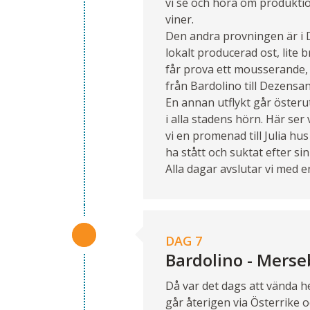
vi se och höra om produkti
viner.
Den andra provningen är i 
lokalt producerad ost, lite
får prova ett mousserande, e
från Bardolino till Dezensa
En annan utflykt går österu
i alla stadens hörn. Här ser
vi en promenad till Julia h
ha stått och suktat efter sin
Alla dagar avslutar vi med
DAG 7
Bardolino - Mers
Då var det dags att vända h
går återigen via Österrike 