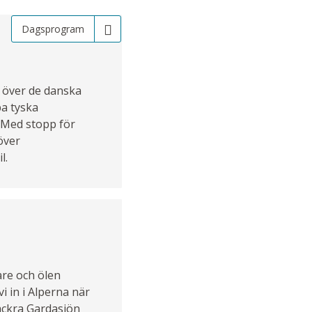
Dagsprogram
 över de danska
ba tyska
 Med stopp för
över
l.
are och ölen
i in i Alperna när
Vackra Gardasjön