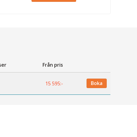
ser
Från pris
Boka
15 595:-