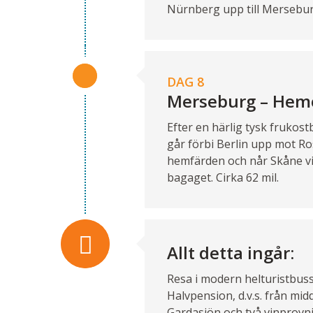
Nürnberg upp till Merseburg
DAG 8
Merseburg – Hem
Efter en härlig tysk frukos
går förbi Berlin upp mot Rost
hemfärden och når Skåne vi
bagaget. Cirka 62 mil.
Allt detta ingår:
Resa i modern helturistbus
Halvpension, d.v.s. från mid
Gardasjön och två vinprovni