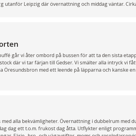
 utanför Leipzig där övernattning och middag väntar. Cirka
orten
tbuffé går vi åter ombord på bussen för att ta den sista eta
ock där vi tar färjan till Gedser. Vi smälter alla intryck vi f
a Öresundsbron med ett leende på läpparna och kanske en n
s med alla bekvämligheter. Övernattning i dubbelrum med du
dag dag ett t.o.m. frukost dag åtta. Utflykter enligt program
ngar. Färje- bro- och vägavgifter, moms och reseledarservic