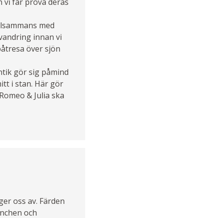
 vi får prova deras
tillsammans med
vandring innan vi
båtresa över sjön
ntik gör sig påmind
tt i stan. Här gör
 Romeo & Julia ska
ger oss av. Färden
München och