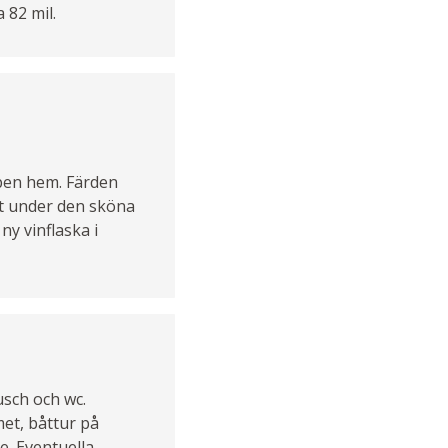
 82 mil.
ppen hem. Färden
ått under den sköna
y vinflaska i
sch och wc.
met, båttur på
e. Eventuella