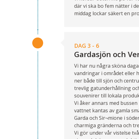
där vi ska bo fem nätter i d
middag lockar säkert en pro
DAG 3 - 6
Gardasjön och Ve
Vi har nu några sköna dagar 
vandringar i området eller hy
ner både till sjön och cen
trevlig gatunderhållning oc
souvenirer till lokala produk
Vi åker annars med bussen på
vattnet kantas av gamla sm
Garda och Sir¬mione i söde
charmiga gränderna och trev
Vi gör under vår vistelse tv