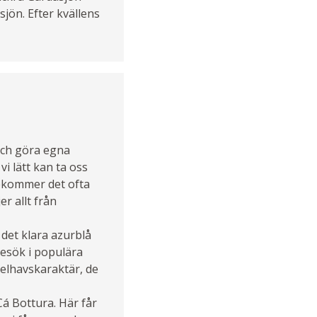
sjön. Efter kvällens
 och göra egna
vi lätt kan ta oss
rekommer det ofta
r allt från
 det klara azurblå
esök i populära
elhavskaraktär, de
Cá Bottura. Här får