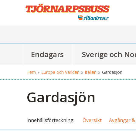
Endagars
Sverige och No
Hem
»
Europa och Världen
»
Italien
»
Gardasjön
Gardasjön
Innehålls
förteckning
Översikt
Avgångar & 