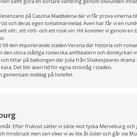
onen samt göra en kortare vandring genom olivlunden innan
Desenzano på Cascina Maddalena där vi får prova vinerna 
 bröd och deras egen tomatmarmelad. Även här får vi en rund
tt vitt-, ett rött- och ett rosé vin. Hit kommer vi genom en 
no.
t till den imponerande staden Verona där historia och roma
 vi den stora ståtliga romerska amfiteatern och domkyrkan mi
us och tittar på balkongen där Julia från Shakespeares drama
 kära. Det blir även tid för egna strövtåg i staden.
 en gemensam middag på hotellet.
eburg
emåt. Efter frukost sätter vi sikte mot tyska Merseburg och 
och Innsbruck men sen viker vi av lite åt öster och går via 