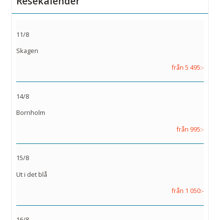
Resekalender
11/8
Skagen
från 5 495:-
14/8
Bornholm
från 995:-
15/8
Ut i det blå
från 1 050:-
16/8