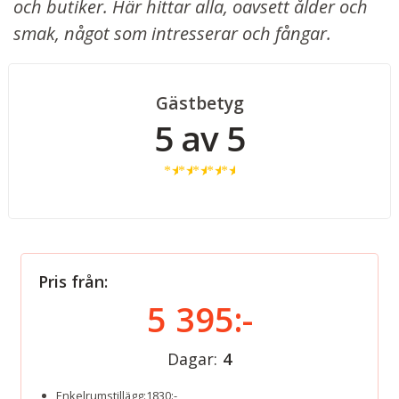
och butiker. Här hittar alla, oavsett ålder och
smak, något som intresserar och fångar.
Gästbetyg
5 av 5
★
★
★
★
★
Pris från:
5 395:-
Dagar:
4
Enkelrumstillägg:1830:-