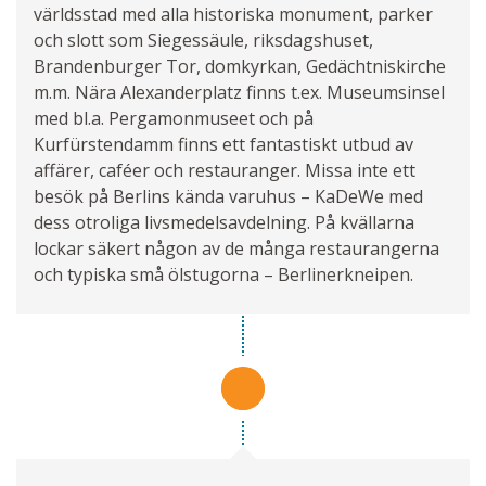
världsstad med alla historiska monument, parker
och slott som Siegessäule, riksdagshuset,
Brandenburger Tor, domkyrkan, Gedächtniskirche
m.m. Nära Alexanderplatz finns t.ex. Museumsinsel
med bl.a. Pergamonmuseet och på
Kurfürstendamm finns ett fantastiskt utbud av
affärer, caféer och restauranger. Missa inte ett
besök på Berlins kända varuhus – KaDeWe med
dess otroliga livsmedelsavdelning. På kvällarna
lockar säkert någon av de många restaurangerna
och typiska små ölstugorna – Berlinerkneipen.