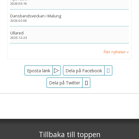
2026-03-16
Dansbandsveckan i Malung
2026-02-06
Ullared
2025-12-23
Fler nyheter
Facebook
Eposta länk
Dela på Facebook
Dela på Twitter
Sociala medier
Nyhetsbrev
Tjörnarpsbuss
Skogsvägen 1
Jag samtycker till dataskyddspolicyn.
S-243 72
Tjörnarp
Läs vår dataskyddspolicy här »
*
Tillbaka till toppen
Telefon
0451-618 00