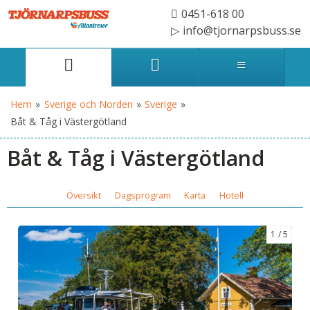
0451-618 00
info@tjornarpsbuss.se
Hem
»
Sverige och Norden
»
Sverige
»
Båt & Tåg i Västergötland
Båt & Tåg i Västergötland
Översikt
Dagsprogram
Karta
Hotell
1
5