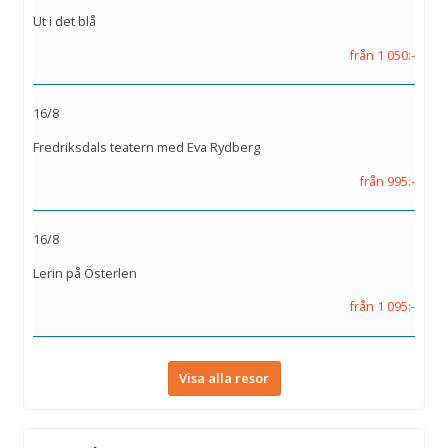
Ut i det blå
från 1 050:-
16/8
Fredriksdals teatern med Eva Rydberg
från 995:-
16/8
Lerin på Österlen
från 1 095:-
Visa alla resor