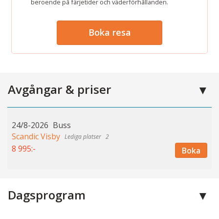
beroende på färjetider och väderförhållanden.
Boka resa
Avgångar & priser
24/8-2026
Buss
Scandic Visby
2
8 995:-
Boka
Dagsprogram