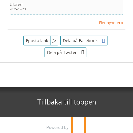
Ullared
2025-12-23
Fler nyheter
Facebook
Eposta länk
Dela på Facebook
Dela på Twitter
Sociala medier
Nyhetsbrev
Tjörnarpsbuss
Skogsvägen 1
Jag samtycker till dataskyddspolicyn.
S-243 72
Tjörnarp
Läs vår dataskyddspolicy här »
*
Tillbaka till toppen
Telefon
0451-618 00
©
info@tjornarpsbuss.se
2026
Powered by