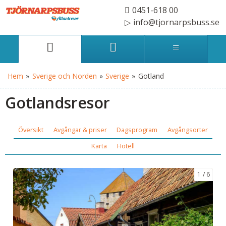
0451-618 00
info@tjornarpsbuss.se
Hem
»
Sverige och Norden
»
Sverige
»
Gotland
Gotlandsresor
Översikt
Avgångar & priser
Dagsprogram
Avgångsorter
Karta
Hotell
1
6