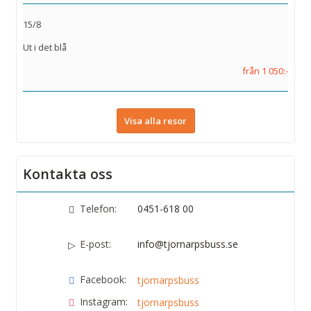
15/8
Ut i det blå
från 1 050:-
Visa alla resor
Kontakta oss
Telefon:
0451-618 00
E-post:
info@tjornarpsbuss.se
Facebook:
tjornarpsbuss
Instagram:
tjornarpsbuss