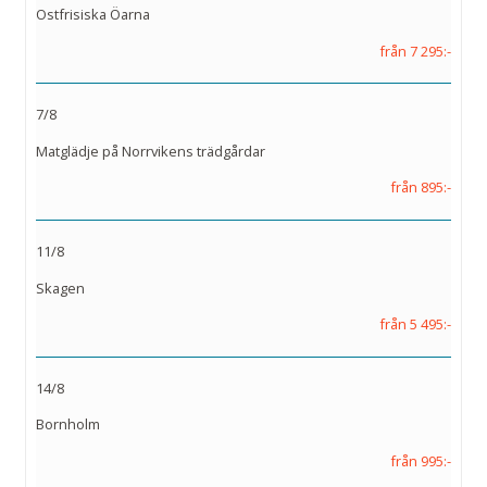
Ostfrisiska Öarna
från 7 295:-
7/8
Matglädje på Norrvikens trädgårdar
från 895:-
11/8
Skagen
från 5 495:-
14/8
Bornholm
från 995:-