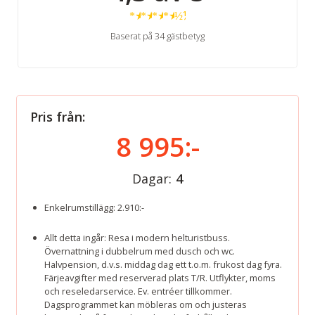
★
★
★
★
½
Baserat på 34 gästbetyg
Pris från:
8 995:-
Dagar:
4
Enkelrumstillägg: 2.910:-
Allt detta ingår: Resa i modern helturistbuss.
Övernattning i dubbelrum med dusch och wc.
Halvpension, d.v.s. middag dag ett t.o.m. frukost dag fyra.
Färjeavgifter med reserverad plats T/R. Utflykter, moms
och reseledarservice. Ev. entréer tillkommer.
Dagsprogrammet kan möbleras om och justeras