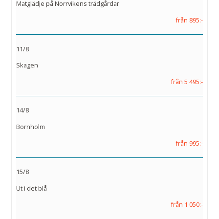
Matglädje på Norrvikens trädgårdar
från 895:-
11/8
Skagen
från 5 495:-
14/8
Bornholm
från 995:-
15/8
Ut i det blå
från 1 050:-