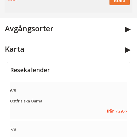
Boka
Avgångsorter
Karta
Resekalender
6/8
Ostfrisiska Öarna
från 7 295:-
7/8