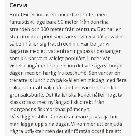
Cervia
Hotel Excelsior är ett underbart hotell med
fantastiskt läge bara 50 meter från den fina
stranden och 300 meter från centrum. Det har en
stor utomhus pool som täcks över vid dåligt väder
så den håller sig fräsch och fin. Här börjar vi
dagarna med ett vattenträningspass i bassängen
som brukar vara väldigt populärt. Under vår
vistelse ingår det helpension det vill säga vi börjar
dagen med en härlig frukostbuffé. Sen väntar en
trerätters lunch och på kvällen en middag med flera
olika rätter att välja på samt en varm och en kall
grönsaksbuffé. Det italienska köket håller högsta
klass oftast med nyfångad fisk direkt från
morgonens fiskmarknad på menyn.
Då vi ligger stilla i Cervia kan man själv välja hur
man lägga upp sina dagar. Vi kommer att erbjuda
några utflykter men det går förstås också bra att