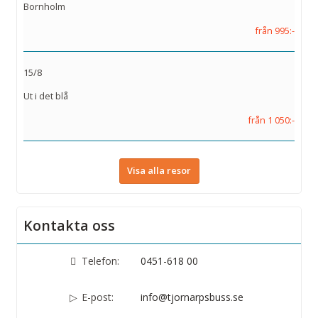
Bornholm
från 995:-
15/8
Ut i det blå
från 1 050:-
Visa alla resor
Kontakta oss
Telefon:
0451-618 00
E-post:
info@tjornarpsbuss.se