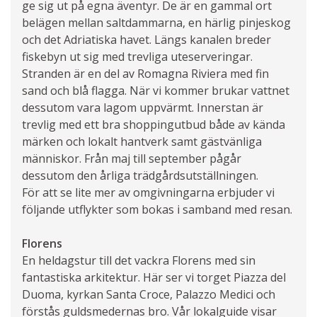
ge sig ut på egna äventyr. De är en gammal ort
belägen mellan saltdammarna, en härlig pinjeskog
och det Adriatiska havet. Längs kanalen breder
fiskebyn ut sig med trevliga uteserveringar.
Stranden är en del av Romagna Riviera med fin
sand och blå flagga. När vi kommer brukar vattnet
dessutom vara lagom uppvärmt. Innerstan är
trevlig med ett bra shoppingutbud både av kända
märken och lokalt hantverk samt gästvänliga
människor. Från maj till september pågår
dessutom den årliga trädgårdsutställningen.
För att se lite mer av omgivningarna erbjuder vi
följande utflykter som bokas i samband med resan.
Florens
En heldagstur till det vackra Florens med sin
fantastiska arkitektur. Här ser vi torget Piazza del
Duoma, kyrkan Santa Croce, Palazzo Medici och
förstås guldsmedernas bro. Vår lokalguide visar