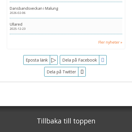
Dansbandsveckan i Malung
2026-02-06
Ullared
2025-12-23
Fler nyheter
Facebook
Eposta länk
Dela på Facebook
Dela på Twitter
Sociala medier
Nyhetsbrev
Tjörnarpsbuss
Skogsvägen 1
Jag samtycker till dataskyddspolicyn.
S-243 72
Tjörnarp
Läs vår dataskyddspolicy här »
*
Tillbaka till toppen
Telefon
0451-618 00
©
info@tjornarpsbuss.se
2026