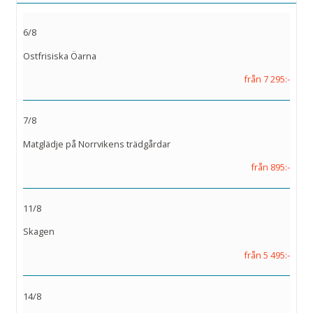
6/8
Ostfrisiska Öarna
från 7 295:-
7/8
Matglädje på Norrvikens trädgårdar
från 895:-
11/8
Skagen
från 5 495:-
14/8