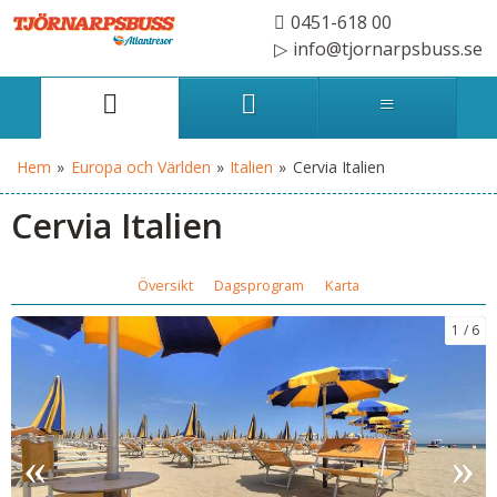
0451-618 00
info@tjornarpsbuss.se
Hem
»
Europa och Världen
»
Italien
»
Cervia Italien
Cervia Italien
Översikt
Dagsprogram
Karta
1
6