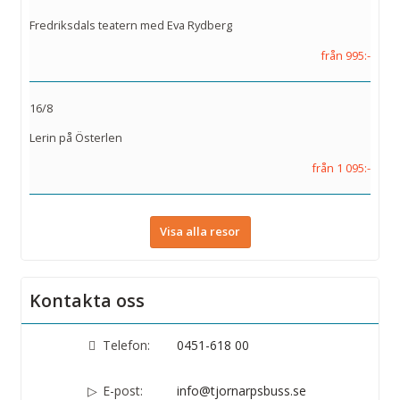
Fredriksdals teatern med Eva Rydberg
från 995:-
16/8
Lerin på Österlen
från 1 095:-
Visa alla resor
Kontakta oss
Telefon:
0451-618 00
E-post:
info@tjornarpsbuss.se