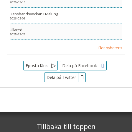
2026-03-16
Dansbandsveckan i Malung
2026-02-06
Ullared
2025-12-23
Fler nyheter
Facebook
Eposta länk
Dela på Facebook
Dela på Twitter
Sociala medier
Nyhetsbrev
Tjörnarpsbuss
Skogsvägen 1
Jag samtycker till dataskyddspolicyn.
S-243 72
Tjörnarp
Läs vår dataskyddspolicy här »
*
Tillbaka till toppen
Telefon
0451-618 00