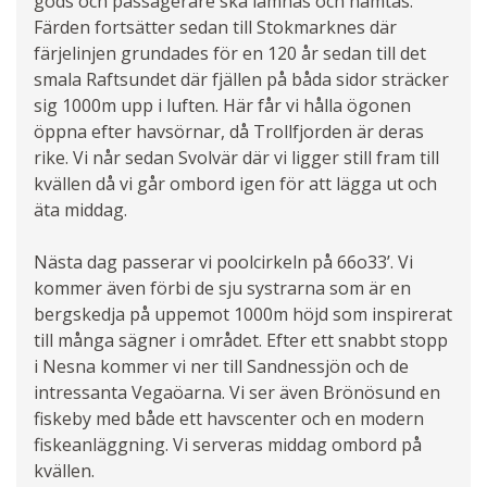
gods och passagerare ska lämnas och hämtas.
Färden fortsätter sedan till Stokmarknes där
färjelinjen grundades för en 120 år sedan till det
smala Raftsundet där fjällen på båda sidor sträcker
sig 1000m upp i luften. Här får vi hålla ögonen
öppna efter havsörnar, då Trollfjorden är deras
rike. Vi når sedan Svolvär där vi ligger still fram till
kvällen då vi går ombord igen för att lägga ut och
äta middag.
Nästa dag passerar vi poolcirkeln på 66o33’. Vi
kommer även förbi de sju systrarna som är en
bergskedja på uppemot 1000m höjd som inspirerat
till många sägner i området. Efter ett snabbt stopp
i Nesna kommer vi ner till Sandnessjön och de
intressanta Vegaöarna. Vi ser även Brönösund en
fiskeby med både ett havscenter och en modern
fiskeanläggning. Vi serveras middag ombord på
kvällen.