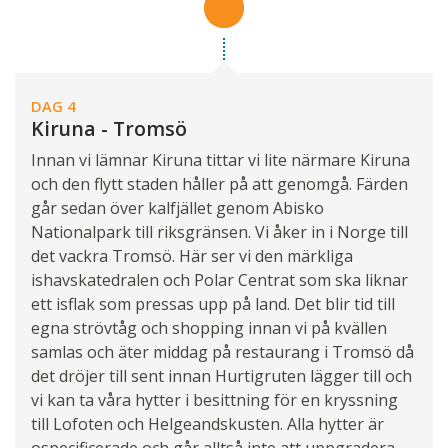
DAG 4
Kiruna - Tromsö
Innan vi lämnar Kiruna tittar vi lite närmare Kiruna
och den flytt staden håller på att genomgå. Färden
går sedan över kalfjället genom Abisko
Nationalpark till riksgränsen. Vi åker in i Norge till
det vackra Tromsö. Här ser vi den märkliga
ishavskatedralen och Polar Centrat som ska liknar
ett isflak som pressas upp på land. Det blir tid till
egna strövtåg och shopping innan vi på kvällen
samlas och äter middag på restaurang i Tromsö då
det dröjer till sent innan Hurtigruten lägger till och
vi kan ta våra hytter i besittning för en kryssning
till Lofoten och Helgeandskusten. Alla hytter är
ospecificerade och går alltså inte att uppgradera