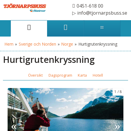
0451-618 00
info@tjornarpsbuss.se
Hem
»
Sverige och Norden
»
Norge
»
Hurtigrutenkryssning
Hurtigrutenkryssning
Översikt
Dagsprogram
Karta
Hotell
1
8