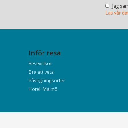
Jag sam
Läs vår da
Inför resa
Resevillkor
Bra att veta
Påstigningsorter
Hotell Malmö