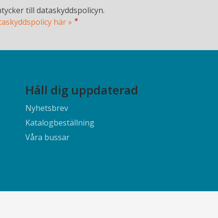
tycker till dataskyddspolicyn.
*
taskyddspolicy här »
Håll dig uppdaterad
Nyhetsbrev
Katalogbeställning
Våra bussar