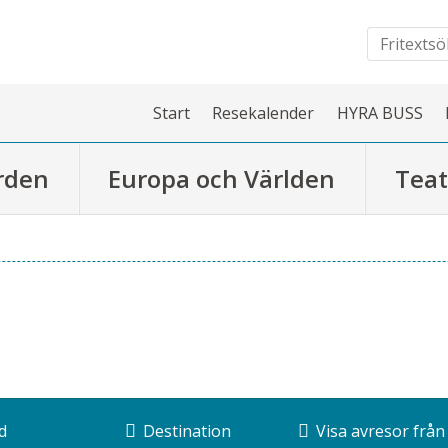
Start
Resekalender
HYRA BUSS
rden
Europa och Världen
Teat
d
Destination
Visa avresor från