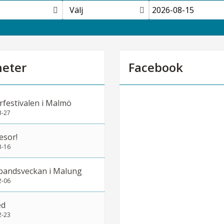
Välj
eter
Facebook
rfestivalen i Malmö
3-27
esor!
3-16
bandsveckan i Malung
2-06
ed
2-23