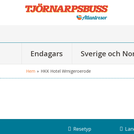
Endagars
Sverige och No
Hem
»
HKK Hotel Wrnigeroerode
Resetyp
Lan