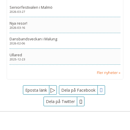
Seniorfestivalen i Malmö
2026-03-27
Nya resor!
2026-03-16
Dansbandsveckan i Malung
2026-02-06
Ullared
2025-12-23
Fler nyheter
Facebook
Eposta länk
Dela på Facebook
Dela på Twitter
Sociala medier
Nyhetsbrev
Tjörnarpsbuss