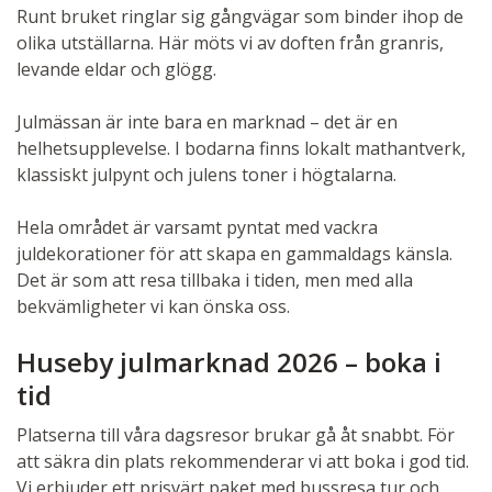
Runt bruket ringlar sig gångvägar som binder ihop de
olika utställarna. Här möts vi av doften från granris,
levande eldar och glögg.
Julmässan är inte bara en marknad – det är en
helhetsupplevelse. I bodarna finns lokalt mathantverk,
klassiskt julpynt och julens toner i högtalarna.
Hela området är varsamt pyntat med vackra
juldekorationer för att skapa en gammaldags känsla.
Det är som att resa tillbaka i tiden, men med alla
bekvämligheter vi kan önska oss.
Huseby julmarknad 2026 – boka i
tid
Platserna till våra dagsresor brukar gå åt snabbt. För
att säkra din plats rekommenderar vi att boka i god tid.
Vi erbjuder ett prisvärt paket med bussresa tur och