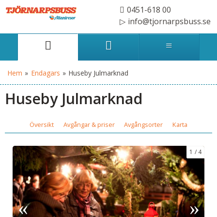
0451-618 00
info@tjornarpsbuss.se
Hem
»
Endagars
»
Huseby Julmarknad
Huseby Julmarknad
Översikt
Avgångar & priser
Avgångsorter
Karta
1
4