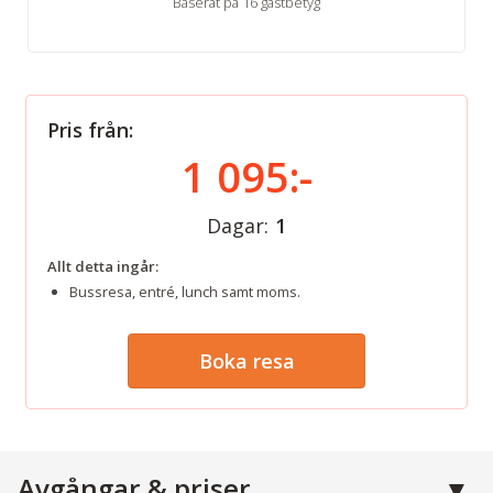
Baserat på 16 gästbetyg
Pris från:
1 095:-
Dagar:
1
Allt detta ingår:
Bussresa, entré, lunch samt moms.
Boka resa
Avgångar & priser