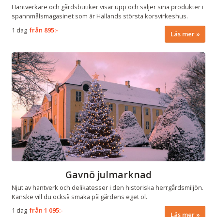
Hantverkare och gårdsbutiker visar upp och säljer sina produkter i
spannmålsmagasinet som är Hallands största korsvirkeshus.
1 dag
från
895:-
Läs mer
Gavnö julmarknad
Njut av hantverk och delikatesser i den historiska herrgårdsmiljön.
Kanske vill du också smaka på gårdens eget öl.
1 dag
från
1 095:-
Läs mer