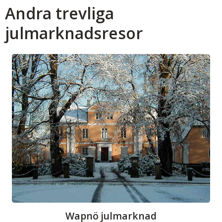
Andra trevliga
julmarknadsresor
Wapnö julmarknad