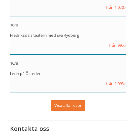
från 1 050:-
16/8
Fredriksdals teatern med Eva Rydberg
från 995:-
16/8
Lerin på Österlen
från 1 095:-
Visa alla resor
Kontakta oss