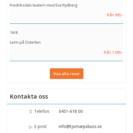
Fredriksdals teatern med Eva Rydberg
från 995:-
16/8
Lerin på Österlen
från 1 095:-
Visa alla resor
Kontakta oss
Telefon:
0451-618 00
E-post:
info@tjornarpsbuss.se