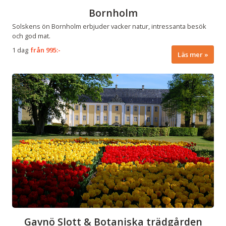
Bornholm
Solskens ön Bornholm erbjuder vacker natur, intressanta besök
och god mat.
1 dag
från
995:-
Läs mer
Gavnö Slott & Botaniska trädgården