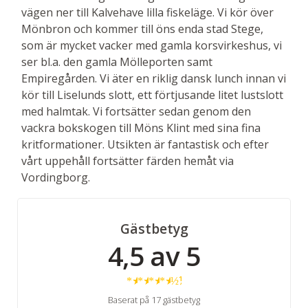
vägen ner till Kalvehave lilla fiskeläge. Vi kör över
Mönbron och kommer till öns enda stad Stege,
som är mycket vacker med gamla korsvirkeshus, vi
ser bl.a. den gamla Mölleporten samt
Empiregården. Vi äter en riklig dansk lunch innan vi
kör till Liselunds slott, ett förtjusande litet lustslott
med halmtak. Vi fortsätter sedan genom den
vackra bokskogen till Möns Klint med sina fina
kritformationer. Utsikten är fantastisk och efter
vårt uppehåll fortsätter färden hemåt via
Vordingborg.
Gästbetyg
4,5 av 5
★
★
★
★
½
Baserat på 17 gästbetyg