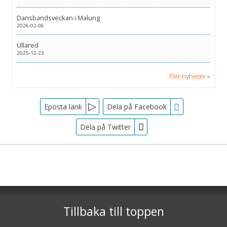
Dansbandsveckan i Malung
2026-02-06
Ullared
2025-12-23
Fler nyheter
Facebook
Eposta länk
Dela på Facebook
Dela på Twitter
Sociala medier
Nyhetsbrev
Tjörnarpsbuss
Skogsvägen 1
Jag samtycker till dataskyddspolicyn.
S-243 72
Tjörnarp
Läs vår dataskyddspolicy här »
*
Tillbaka till toppen
Telefon
0451-618 00