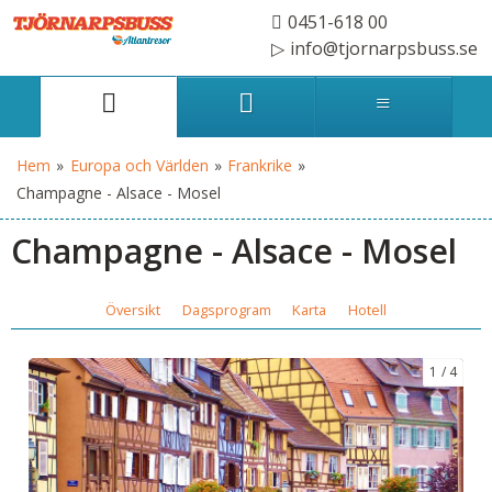
0451-618 00
info@tjornarpsbuss.se
Hem
»
Europa och Världen
»
Frankrike
»
Champagne - Alsace - Mosel
Champagne - Alsace - Mosel
Översikt
Dagsprogram
Karta
Hotell
1
4