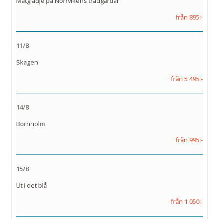
Matglädje på Norrvikens trädgårdar
från 895:-
11/8
Skagen
från 5 495:-
14/8
Bornholm
från 995:-
15/8
Ut i det blå
från 1 050:-