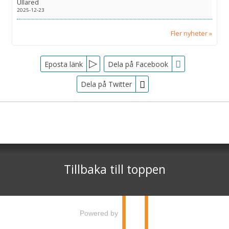
Ullared
2025-12-23
Fler nyheter
Facebook
Eposta länk
Dela på Facebook
Dela på Twitter
Sociala medier
Nyhetsbrev
Tjörnarpsbuss
Skogsvägen 1
Jag samtycker till dataskyddspolicyn.
S-243 72
Tjörnarp
Läs vår dataskyddspolicy här »
*
Tillbaka till toppen
Telefon
0451-618 00
©
info@tjornarpsbuss.se
2026
Powered by